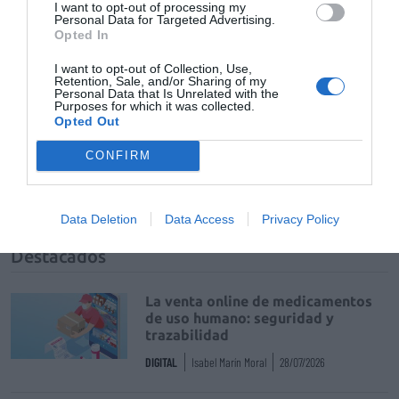
Mantente informado con las últimas noticias de actualidad.
I want to opt-out of processing my
Personal Data for Targeted Advertising.
ACTIVAR AHORA
Opted In
I want to opt-out of Collection, Use,
Retention, Sale, and/or Sharing of my
Personal Data that Is Unrelated with the
Tags
Purposes for which it was collected.
Opted Out
curso
anefp
síntomas menores
CONFIRM
medicamentos sin receta
Baleares
Data Deletion
Data Access
Privacy Policy
Destacados
La venta online de medicamentos
de uso humano: seguridad y
trazabilidad
DIGITAL
Isabel Marín Moral
28/07/2026