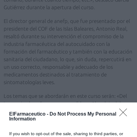
Gutiérrez durante la apertura del curso.
El director general de anefp, que fue presentado por el
presidente del COF de las Islas Baleares, Antonio Real,
resaltó durante su intervención el compromiso de la
industria farmacéutica del autocuidado con la
formación del farmacéutico y también con la educación
sanitaria del ciudadano, lo que, sin duda, repercutirá en
un uso correcto, responsable y adecuado de los
medicamentos destinados al tratamiento de
sintomatologías leves.
Los temas que se abordarán en este curso serán: «Del
insomnio al sueño, un paso posible», «Abordaje del
sobrepeso desde la farmacia», «Autocuidado con
ElFarmaceutico -
Do Not Process My Personal
plantas medicinales», «Tabaquismo y su
Information
deshabituación», «Homeopatía en estreñimiento,
If you wish to opt-out of the sale, sharing to third parties, or
diarrea y hemorroides», «Molestias gástricas, vómitos y