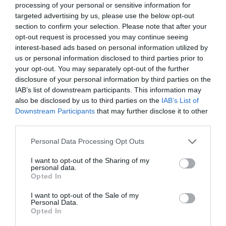
processing of your personal or sensitive information for
mareos», «Aparato respiratorio, gripe y resfriado
targeted advertising by us, please use the below opt-out
común», «Rinitis alérgica», «El dolor y su tratamiento
section to confirm your selection. Please note that after your
con medicamentos sin receta», y «Deficiencias
opt-out request is processed you may continue seeing
vitamínicas en la población española».
interest-based ads based on personal information utilized by
us or personal information disclosed to third parties prior to
El primer curso sobre síntomas menores y
your opt-out. You may separately opt-out of the further
disclosure of your personal information by third parties on the
medicamentos sin receta se celebró en 1995, y desde
IAB’s list of downstream participants. This information may
entonces se ha impartido en los siguientes colegios
also be disclosed by us to third parties on the
IAB’s List of
oficiales de farmacéuticos, en algunos de ellos en más
Downstream Participants
that may further disclose it to other
de una ocasión: Albacete, Alcañiz, Alicante, Almería,
third parties.
Badajoz, Cáceres, Cantabria, Ciudad Real, Cuenca,
Personal Data Processing Opt Outs
Huesca, Jaén, Las Palmas, Murcia, Pamplona, Plasencia,
Salamanca, Soria, Teruel, Vitoria, Vizcaya, Zaragoza y
I want to opt-out of the Sharing of my
personal data.
Toledo. En 2011 está previsto que también se lleve a
Opted In
cabo en Tarragona.
I want to opt-out of the Sale of my
Personal Data.
Añadir
El Farmacéutico
como fuente preferida
Opted In
de Google de forma gratuita