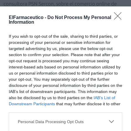
consultora PSN Sercon, sobre el comercio online de
medicamentos no sujetos a prescripción médica.
ElFarmaceutico -
Do Not Process My Personal
Con estas acciones, la institución presidida por Josep
Information
Aiguabella y PSN afianzan la relación que ambas
mantienen desde la firma de su convenio de
If you wish to opt-out of the sale, sharing to third parties, or
colaboración, en 2011.
processing of your personal or sensitive information for
targeted advertising by us, please use the below opt-out
section to confirm your selection. Please note that after your
Añadir
El Farmacéutico
como fuente preferida
opt-out request is processed you may continue seeing
de Google de forma gratuita
interest-based ads based on personal information utilized by
Mantente informado con las últimas noticias de actualidad.
us or personal information disclosed to third parties prior to
ACTIVAR AHORA
your opt-out. You may separately opt-out of the further
disclosure of your personal information by third parties on the
IAB’s list of downstream participants. This information may
Tags
also be disclosed by us to third parties on the
IAB’s List of
Downstream Participants
that may further disclose it to other
third parties.
josep aiguabella
Personal Data Processing Opt Outs
colegio oficial de farmaceuticos de lleida