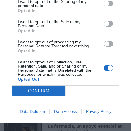
I want to opt-out of the Sharing of my
personal data.
fallecimiento por accidente
PSN
Opted In
I want to opt-out of the Sale of my
Personal Data.
Opted In
Destacados
I want to opt-out of processing my
Personal Data for Targeted Advertising.
La venta online de medicamentos
Opted In
de uso humano: seguridad y
trazabilidad
I want to opt-out of Collection, Use,
Retention, Sale, and/or Sharing of my
DIGITAL
Isabel Marín Moral
28/07/2026
Personal Data that Is Unrelated with the
Purposes for which it was collected.
Opted Out
Récord de comunicaciones para el
CONFIRM
24 Congreso Nacional
Farmacéutico de Oviedo
NOTICIAS Y NOVEDADES
Redacción
31/07/2026
Data Deletion
Data Access
Privacy Policy
La farmacia, un apoyo esencial en