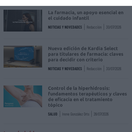
La farmacia, un apoyo esencial en
el cuidado infantil
NOTICIAS Y NOVEDADES
Redacción
30/07/2026
Nueva edición de Kardia Select
para titulares de farmacia: claves
para decidir con criterio
NOTICIAS Y NOVEDADES
Redacción
30/07/2026
Control de la hiperhidrosis:
fundamentos terapéuticos y claves
de eficacia en el tratamiento
tópico
SALUD
Irene González Orts
28/07/2026