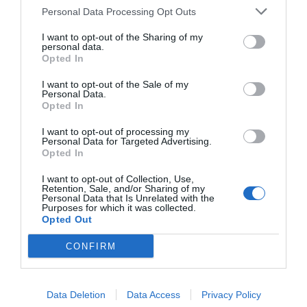
Personal Data Processing Opt Outs
Tags
I want to opt-out of the Sharing of my
personal data.
Opted In
plataforma #nosinevidencia
Homeopatía
I want to opt-out of the Sale of my
Personal Data.
Opted In
Destacados
I want to opt-out of processing my
Personal Data for Targeted Advertising.
La venta online de medicamentos
Opted In
de uso humano: seguridad y
trazabilidad
I want to opt-out of Collection, Use,
Retention, Sale, and/or Sharing of my
DIGITAL
Isabel Marín Moral
28/07/2026
Personal Data that Is Unrelated with the
Purposes for which it was collected.
Opted Out
Récord de comunicaciones para el
CONFIRM
24 Congreso Nacional
Farmacéutico de Oviedo
NOTICIAS Y NOVEDADES
Redacción
31/07/2026
Data Deletion
Data Access
Privacy Policy