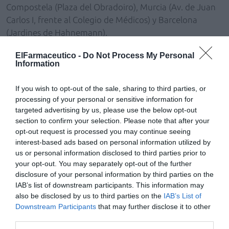
Compostela (Plaza del Obradoiro), Murcia (Av. de Juan
Carlos I, frente al Colegio de Médicos) y Barcelona
(Jardines de Hahnemann).
La Plataforma #NoSinEvidencia está integrada por un
ElFarmaceutico -
Do Not Process My Personal
grupo de profesionales de la salud que buscan
Information
«defender la medicina basada en la evidencia
científica», así como por las asociaciones Círculo
If you wish to opt-out of the sale, sharing to third parties, or
Escéptico, Sociedad para el Avance del Pensamiento
processing of your personal or sensitive information for
Crítico (ARP), Asociación Española de Comunicación
targeted advertising by us, please use the below opt-out
section to confirm your selection. Please note that after your
Científica, Asociación de Divulgación Científica de la
opt-out request is processed you may continue seeing
Región de Murcia y otras entidades e individuos
interest-based ads based on personal information utilized by
dedicados a la divulgación científica.
us or personal information disclosed to third parties prior to
your opt-out. You may separately opt-out of the further
disclosure of your personal information by third parties on the
Añadir
El Farmacéutico
como fuente preferida
IAB’s list of downstream participants. This information may
de Google de forma gratuita
also be disclosed by us to third parties on the
Mantente informado con las últimas noticias de actualidad.
IAB’s List of
ACTIVAR AHORA
Downstream Participants
that may further disclose it to other
third parties.