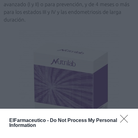
avanzado (I y II) o para prevención, y de 4 meses o más
para los estados III y IV y las endometriosis de larga
duración.
ElFarmaceutico -
Do Not Process My Personal
Information