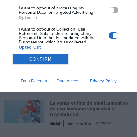
Añadir
El Farmacéutico
como fuente preferida
I want to opt-out of processing my
de Google de forma gratuita
Personal Data for Targeted Advertising.
Mantente informado con las últimas noticias de actualidad.
Opted In
ACTIVAR AHORA
I want to opt-out of Collection, Use,
Retention, Sale, and/or Sharing of my
Personal Data that Is Unrelated with the
Purposes for which it was collected.
Tags
Opted Out
CONFIRM
Producto natural
dermatología
Data Deletion
Data Access
Privacy Policy
Destacados
La venta online de medicamentos
de uso humano: seguridad y
trazabilidad
DIGITAL
Isabel Marín Moral
28/07/2026