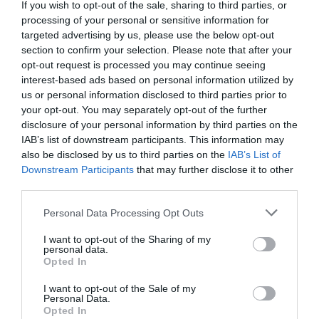
If you wish to opt-out of the sale, sharing to third parties, or
processing of your personal or sensitive information for
targeted advertising by us, please use the below opt-out
section to confirm your selection. Please note that after your
Nutri Endo®
opt-out request is processed you may continue seeing
interest-based ads based on personal information utilized by
Nutri Endo®
puede ser tomado durante los procesos de
us or personal information disclosed to third parties prior to
Reproducción Médicamente Asistida (RMA). Está
your opt-out. You may separately opt-out of the further
disclosure of your personal information by third parties on the
dirigido a mujeres con diferentes perfiles
IAB’s list of downstream participants. This information may
endometriósicos
que van desde la prevención por las
also be disclosed by us to third parties on the
IAB’s List of
más jóvenes (primeras reglas) hasta las más mayores,
Downstream Participants
that may further disclose it to other
incluyendo las mujeres que desean tener hijos. Ya sea
third parties.
una endometriosis reciente o presente en la mujer
Personal Data Processing Opt Outs
desde hace varios años, su fórmula específica aporta
una respuesta eficaz y un confort óptimo. Además,
los
I want to opt-out of the Sharing of my
personal data.
resultados clínicos
han demostrado una reducción
Opted In
significativa del dolor del 66,1% en 91,3% de las
mujeres.
I want to opt-out of the Sale of my
Personal Data.
Opted In