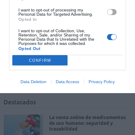
mujeres víctimas de violencia de género o sexual.
I want to opt-out of processing my
Personal Data for Targeted Advertising.
Opted In
Añadir
El Farmacéutico
como fuente preferida
de Google de forma gratuita
I want to opt-out of Collection, Use,
Mantente informado con las últimas noticias de actualidad.
Retention, Sale, and/or Sharing of my
ACTIVAR AHORA
Personal Data that Is Unrelated with the
Purposes for which it was collected.
Opted Out
CONFIRM
Tags
Profesión farmacéutica
Data Deletion
Data Access
Privacy Policy
Destacados
La venta online de medicamentos
de uso humano: seguridad y
trazabilidad