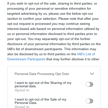
Además, se ha puesto de manifiesto cómo
If you wish to opt-out of the sale, sharing to third parties, or
processing of your personal or sensitive information for
Extremadura es buen ejemplo de la aportación
targeted advertising by us, please use the below opt-out
asistencial de la farmacia comunitaria
como una
section to confirm your selection. Please note that after your
infraestructura sanitaria cercana y accesible a los
opt-out request is processed you may continue seeing
ciudadanos y su participación en diversos proyectos con
interest-based ads based on personal information utilized by
gran impacto en la salud de la población. Uno de ellos
us or personal information disclosed to third parties prior to
es el programa pionero para
your opt-out. You may separately opt-out of the further
mejorar la atención
disclosure of your personal information by third parties on the
sanitaria en el medio rural y reducir la mortalidad por
IAB’s list of downstream participants. This information may
parada cardiorrespiratoria o muerte súbita
, que ha
also be disclosed by us to third parties on the
IAB’s List of
permitido crear una
red de cardioprotección en
Downstream Participants
that may further disclose it to other
municipios rurales
gracias a la colaboración entre el
third parties.
Servicio Extremeño de Salud y los Colegios de
Personal Data Processing Opt Outs
Farmacéuticos de Cáceres y Badajoz.
I want to opt-out of the Sharing of my
Asimismo, en el ámbito social se ha destacado el
personal data.
Opted In
proyecto “Tu farmacia, espacio de confianza”
, que ha
convertido a más de 750 farmacias extremeñas en una
I want to opt-out of the Sale of my
Personal Data.
red de “Puntos violetas” de ayuda y orientación para
Opted In