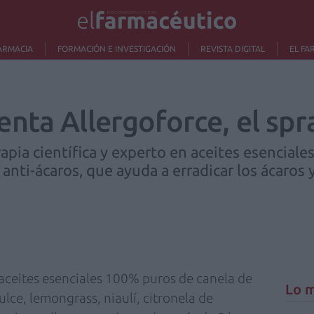
ARMACIA
FORMACIÓN E INVESTIGACIÓN
REVISTA DIGITAL
EL FA
nta Allergoforce, el spra
pia científica y experto en aceites esenciale
anti-ácaros, que ayuda a erradicar los ácaros 
aceites esenciales 100% puros de canela de
Lo m
ulce, lemongrass, niaulí, citronela de