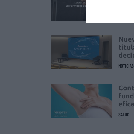
NOTICIA
Nuev
titu
deci
NOTICIA
Cont
fund
efic
SALUD