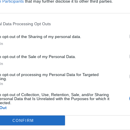
Participants
that may further disclose it to other third parties.
l Data Processing Opt Outs
enta online de medicamentos de
humano: seguridad y trazabilidad
o opt-out of the Sharing of my personal data.
In
Isabel Marín Moral
28/07/2026
o opt-out of the Sale of my Personal Data.
In
rd de comunicaciones para el 24
to opt-out of processing my Personal Data for Targeted
ing.
reso Nacional Farmacéutico de
In
edo
o opt-out of Collection, Use, Retention, Sale, and/or Sharing
ersonal Data that Is Unrelated with the Purposes for which it
S Y NOVEDADES
Redacción
31/07/2026
lected.
Out
armacia, un apoyo esencial en el
CONFIRM
ado infantil