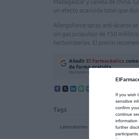
Madagascar y canela de china. Gr
un efecto acaricida total que du
Allergoforce spray anti-ácaros se
sin gas propulsor de 150 mililitr
herboristerías. El precio recome
Añadir
El Farmacéutico
como 
de forma gratuita
Mantente informado con las últimas no
ElFarmace
If you wish 
sensitive in
confirm you
Tags
continue se
information 
Laboratorios Pranarôm
ácaro
further disc
participants