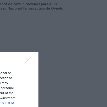
cord de comunicaciones para el 24
eso Nacional Farmacéutico de Oviedo
sonal or
ection to
ou may
 personal
out of the
 downstream
B’s List of