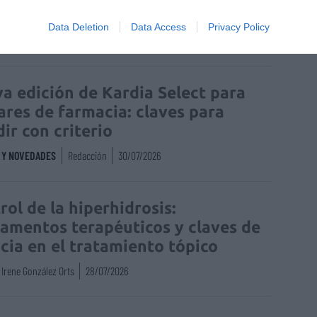
S Y NOVEDADES
Redacción
30/07/2026
Data Deletion
Data Access
Privacy Policy
a edición de Kardia Select para
lares de farmacia: claves para
dir con criterio
S Y NOVEDADES
Redacción
30/07/2026
rol de la hiperhidrosis:
amentos terapéuticos y claves de
acia en el tratamiento tópico
Irene González Orts
28/07/2026