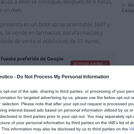
acias a ellos se consigue, después de 8 horas,
Ré
ra un mes.
Congr
 presenta en un bote spray orientable 360º y
os. Se vende en farmacias, parafarmacias y
ndado de venta al público es de 11 euros.
fuente preferida de Google
ACTIVAR AHORA
ticias de actualidad.
utico -
Do Not Process My Personal Information
to opt-out of the sale, sharing to third parties, or processing of your per
formation for targeted advertising by us, please use the below opt-out s
r selection. Please note that after your opt-out request is processed y
eing interest-based ads based on personal information utilized by us or
disclosed to third parties prior to your opt-out. You may separately opt-
s
Allergoforce
losure of your personal information by third parties on the IAB’s list of
. This information may also be disclosed by us to third parties on the
IA