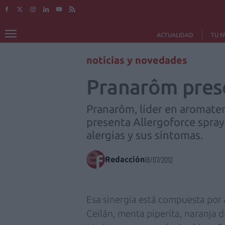
ACTUALIDAD
TU F
noticias y novedades
Pranarôm prese
Pranarôm, líder en aromatera
presenta Allergoforce spray 
alergias y sus síntomas.
Redacción
18/07/2012
Esa sinergia está compuesta por 
Ceilán, menta piperita, naranja d