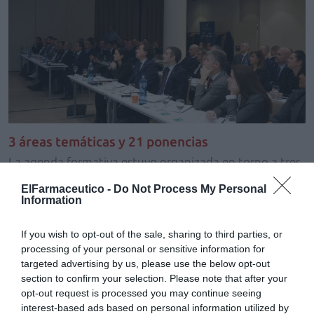
3 áreas temáticas y 21 ponencias
La agenda formativa estuvo organizada en torno a tres
grandes áreas que contaron con un total de 21
ElFarmaceutico -
Do Not Process My Personal
ponencias:
Information
Ámbito jurídico
: se profundizó en aspectos como los
If you wish to opt-out of the sale, sharing to third parties, or
contratos accesorios en la transmisión de oficinas de
processing of your personal or sensitive information for
farmacia, un tema esencial para garantizar la
targeted advertising by us, please use the below opt-out
seguridad y transparencia en las operaciones, además
section to confirm your selection. Please note that after your
de los retos legales que marcarán el año 2025.
opt-out request is processed you may continue seeing
Ámbito financiero
: las ponencias abordaron
interest-based ads based on personal information utilized by
distintos temas como las tendencias fiscales para