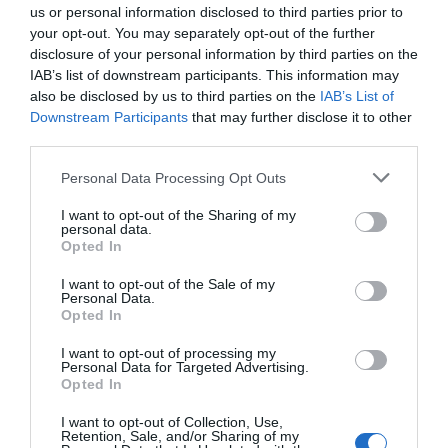
us or personal information disclosed to third parties prior to
2025 y sus implicaciones en el sector, y se
your opt-out. You may separately opt-out of the further
presentaron nuevas herramientas que permitirán
disclosure of your personal information by third parties on the
entrar en una profundidad de análisis aportando
IAB’s list of downstream participants. This information may
seguridad tanto a la parte compradora como
also be disclosed by us to third parties on the
IAB’s List of
vendedora.
Downstream Participants
that may further disclose it to other
Gestión y mercado farmacéutico
: varios
third parties.
departamentos, desde el área de Experiencia de
Cliente hasta Marketing, compartieron el enfoque del
Personal Data Processing Opt Outs
2025, que pasa por una diferenciación sostenible de
la farmacia a la hora de venderla. Esta visión se
I want to opt-out of the Sharing of my
complementó con sesiones sobre la ciencia del
personal data.
comportamiento o la evolución de la demanda de
Opted In
farmacia en el último año, claves fundamentales para
poder asesorar con criterio a la hora de transmitir una
I want to opt-out of the Sale of my
Personal Data.
oficina de farmacia.
Opted In
Transformación constante
I want to opt-out of processing my
Personal Data for Targeted Advertising.
Con más de 33 años de experiencia, Farmaconsulting
Opted In
entiende que el sector farmacéutico está en constante
I want to opt-out of Collection, Use,
transformación. Por ello, esta jornada no solo se centró
Retention, Sale, and/or Sharing of my