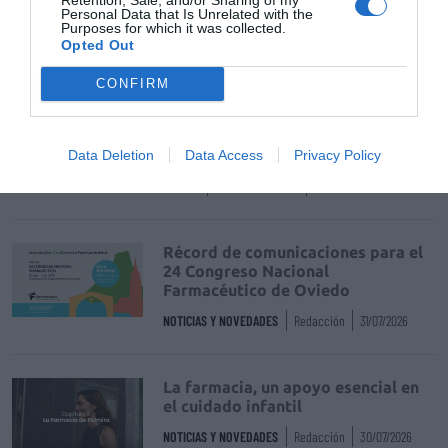
Personal Data that Is Unrelated with the
Purposes for which it was collected.
Opted Out
Destacados
CONFIRM
La venta online de medicamentos
de uso humano: seguridad y
trazabilidad
Data Deletion
Data Access
Privacy Policy
DIGITAL
Isabel Marín Moral
28/07/2026
Récord de comunicaciones para el
24 Congreso Nacional
Farmacéutico de Oviedo
NOTICIAS Y NOVEDADES
Redacción
31/07/2026
La farmacia, un apoyo esencial en
el cuidado infantil
NOTICIAS Y NOVEDADES
Redacción
30/07/2026