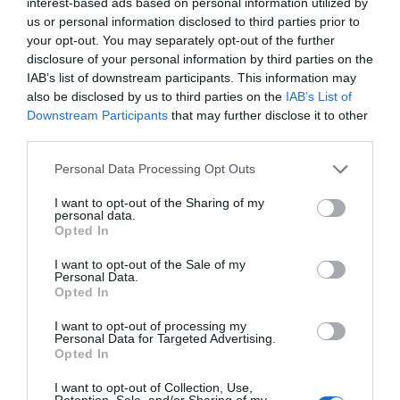
rendimiento, este elixir fortificante revitaliza el
interest-based ads based on personal information utilized by
cabello desde la raíz para una metamorfosis del
us or personal information disclosed to third parties prior to
cabello desvitalizado. No grasa, la textura sérum
your opt-out. You may separately opt-out of the further
fluido impregna perfectamente el cuero cabelludo,
disclosure of your personal information by third parties on the
liberando una alta concentración de extractos de
IAB’s list of downstream participants. This information may
vernonia y uva. El ácido hialurónico y el colágeno de
also be disclosed by us to third parties on the
IAB’s List of
acacia aportan sus propiedades rellenadoras. PVP:
Downstream Participants
that may further disclose it to other
39,00 €.
third parties.
Personal Data Processing Opt Outs
Añadir
El Farmacéutico
como fuente preferida
de Google de forma gratuita
I want to opt-out of the Sharing of my
Mantente informado con las últimas noticias de actualidad.
personal data.
ACTIVAR AHORA
Opted In
I want to opt-out of the Sale of my
Personal Data.
Opted In
Tags
I want to opt-out of processing my
Personal Data for Targeted Advertising.
phyto
PHYTODENSIA
cabello
Opted In
I want to opt-out of Collection, Use,
envejecimiento capilar
Retention, Sale, and/or Sharing of my