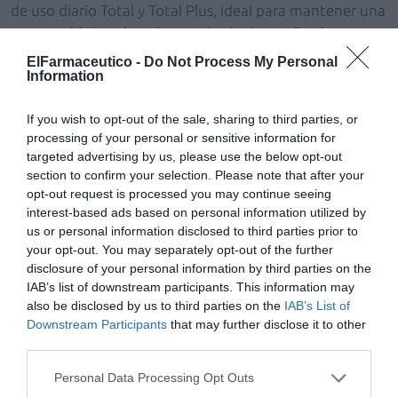
de uso diario Total y Total Plus, ideal para mantener una
correcta higiene bucal en cualquier lugar. Gracias a su
reducido tamaño de 100 ml se puede llevar en cualquier
ElFarmaceutico -
Do Not Process My Personal
Information
desplazamiento y completar de forma práctica el kit
dental. Ideal para cuando se está fuera de casa.
If you wish to opt-out of the sale, sharing to third parties, or
processing of your personal or sensitive information for
Añadir
El Farmacéutico
como fuente preferida
targeted advertising by us, please use the below opt-out
de Google de forma gratuita
section to confirm your selection. Please note that after your
Mantente informado con las últimas noticias de actualidad.
opt-out request is processed you may continue seeing
ACTIVAR AHORA
interest-based ads based on personal information utilized by
us or personal information disclosed to third parties prior to
your opt-out. You may separately opt-out of the further
disclosure of your personal information by third parties on the
Tags
IAB’s list of downstream participants. This information may
also be disclosed by us to third parties on the
IAB’s List of
Downstream Participants
that may further disclose it to other
higiene bucodental
PHB
higiene
third parties.
Personal Data Processing Opt Outs
Destacados