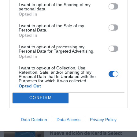
I want to opt-out of the Sharing of my
personal data.
La venta online de medicamentos
Opted In
de uso humano: seguridad y
trazabilidad
I want to opt-out of the Sale of my
Personal Data.
DIGITAL
Isabel Marín Moral
28/07/2026
Opted In
I want to opt-out of processing my
Personal Data for Targeted Advertising.
Récord de comunicaciones para el
Opted In
24 Congreso Nacional
Farmacéutico de Oviedo
I want to opt-out of Collection, Use,
Retention, Sale, and/or Sharing of my
NOTICIAS Y NOVEDADES
Redacción
31/07/2026
Personal Data that Is Unrelated with the
Purposes for which it was collected.
Opted Out
La farmacia, un apoyo esencial en
CONFIRM
el cuidado infantil
NOTICIAS Y NOVEDADES
Redacción
30/07/2026
Data Deletion
Data Access
Privacy Policy
Nueva edición de Kardia Select