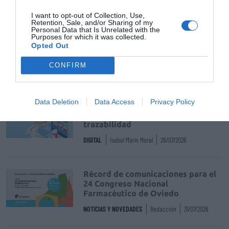
Tags
I want to opt-out of Collection, Use,
Retention, Sale, and/or Sharing of my
Personal Data that Is Unrelated with the
Purposes for which it was collected.
pasiflora
valeriana
Opted Out
CONFIRM
Destacados
Data Deletion
Data Access
Privacy Policy
La venta online de medicamentos
de uso humano: seguridad y
trazabilidad
DIGITAL
Isabel Marín Moral
28/07/2026
Récord de comunicaciones para el
24 Congreso Nacional
Farmacéutico de Oviedo
NOTICIAS Y NOVEDADES
Redacción
31/07/2026