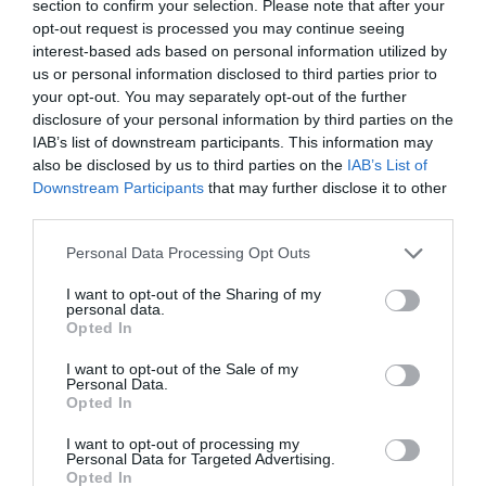
section to confirm your selection. Please note that after your
de extracción, denominado Liquid-Phase
opt-out request is processed you may continue seeing
interest-based ads based on personal information utilized by
Microextraction (LPME), desarrollado por la
us or personal information disclosed to third parties prior to
investigación de Aboca.
your opt-out. You may separately opt-out of the further
disclosure of your personal information by third parties on the
Sedivitax Advanced se presenta el cápsulas y
IAB’s list of downstream participants. This information may
gotas
also be disclosed by us to third parties on the
IAB’s List of
Sedivitax Advanced cápsulas: Se presenta en un
Downstream Participants
that may further disclose it to other
frasco con 30 cápsulas –
PVPR 12,70 €
third parties.
Sedivitax Advanced gotas: Se presenta en frasco de
30 ml
– PVPR 10,70 €
Personal Data Processing Opt Outs
I want to opt-out of the Sharing of my
personal data.
Opted In
Añadir
El Farmacéutico
como fuente preferida
I want to opt-out of the Sale of my
de Google de forma gratuita
Personal Data.
Mantente informado con las últimas noticias de actualidad.
Opted In
ACTIVAR AHORA
I want to opt-out of processing my
Personal Data for Targeted Advertising.
Opted In