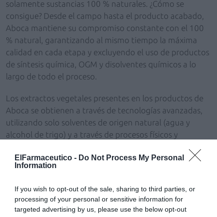
solamente sustancias 100 % naturales. ¿Cómo se
consigue? Desde el campo hasta el producto acabado,
Aboca mantiene su compromiso constante con el 100
% natural, garantizando al mismo tiempo la máxima
calidad en cada etapa y excluyendo el uso de productos
de síntesis química, OGM y disolventes químicos a lo
largo de todo el proceso.
Los extractos vegetales presentes en los productos de
Aboca se obtienen a través de tecnologías avanzadas,
utilizando solo solventes de origen natural (agua y
alcohol de trigo) y a través de procesos físicos y
mecánicos que preservan las características originales
ElFarmaceutico -
Do Not Process My Personal
de la planta. Además, los procesos se alimentan
Information
solamente con energía renovable al 100 % y de bajo
impacto ambiental.
If you wish to opt-out of the sale, sharing to third parties, or
processing of your personal or sensitive information for
Los extractos presentes en el Sedivitax Advanced se
targeted advertising by us, please use the below opt-out
obtienen a través de un exclusivo proceso tecnológico