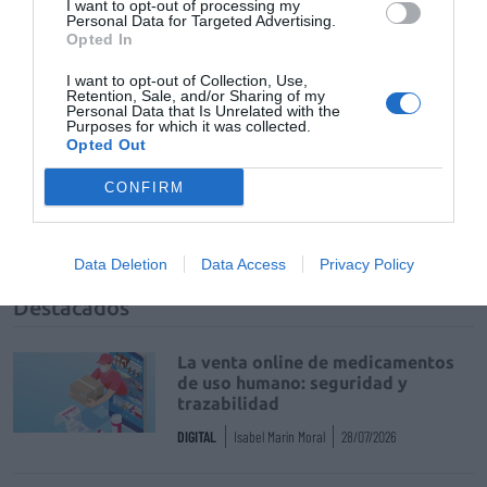
I want to opt-out of processing my
Añadir
El Farmacéutico
como fuente preferida
Personal Data for Targeted Advertising.
de Google de forma gratuita
Opted In
Mantente informado con las últimas noticias de actualidad.
ACTIVAR AHORA
I want to opt-out of Collection, Use,
Retention, Sale, and/or Sharing of my
Personal Data that Is Unrelated with the
Purposes for which it was collected.
Opted Out
Tags
CONFIRM
África
OMFE
Cofares
Data Deletion
Data Access
Privacy Policy
Destacados
La venta online de medicamentos
de uso humano: seguridad y
trazabilidad
DIGITAL
Isabel Marín Moral
28/07/2026