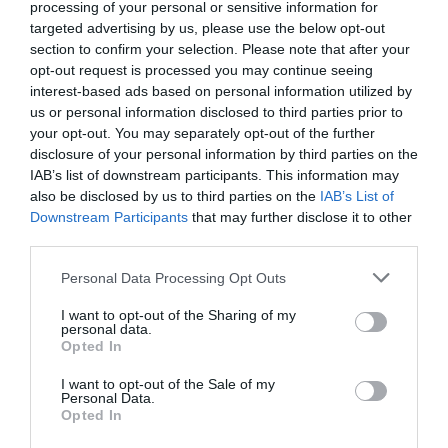
difícil acceso al medicamento.
processing of your personal or sensitive information for
targeted advertising by us, please use the below opt-out
section to confirm your selection. Please note that after your
Paralelamente, OMFE está contribuyendo a la
opt-out request is processed you may continue seeing
sostenibilidad de los sistemas sanitarios de 52 países
interest-based ads based on personal information utilized by
con dificultades de acceso al medicamento. El Grupo
us or personal information disclosed to third parties prior to
Cofares, y su Fundación, y OMFE, son miembros
your opt-out. You may separately opt-out of the further
permanentes de la Red Mundial sobre el Pacto de
disclosure of your personal information by third parties on the
Naciones Unidas, habiendo recibido numerosos
IAB’s list of downstream participants. This information may
also be disclosed by us to third parties on the
IAB’s List of
reconocimientos por su política internacional de RSC.
Downstream Participants
that may further disclose it to other
Cada año OMFE destina un 5% de las ventas a acciones
third parties.
sociales en forma de donaciones de medicamentos a
nivel internacional en países como Ucrania, Haití o
Personal Data Processing Opt Outs
Cuba. Se han realizado además proyectos de soporte
I want to opt-out of the Sharing of my
internacional a todas las misiones de emergencias
personal data.
Opted In
llevadas a cabo por el ejército español o Cruz Roja
Internacional en los últimos años: Afganistán, Haití,
I want to opt-out of the Sale of my
Personal Data.
Siria, y otros países.
Opted In