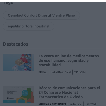
Tags
Oenobiol Confort Digestif Vientre Plano
equilibrio flora intestinal
Destacados
La venta online de medicamentos
de uso humano: seguridad y
trazabilidad
DIGITAL
Isabel Marín Moral
28/07/2026
Récord de comunicaciones para el
24 Congreso Nacional
Farmacéutico de Oviedo
NOTICIAS Y NOVEDADES
Redacción
31/07/2026