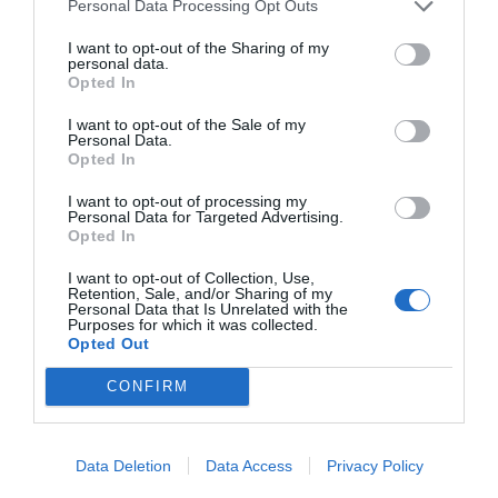
Personal Data Processing Opt Outs
●
Bifidobacterium breve:
registrado en las colecciones internacionales
alemanas DSMZ, es una de las bacterias más importantes en el tracto
I want to opt-out of the Sharing of my
intestinal. Administrado por vía oral, tiene un marcado efecto
personal data.
Opted In
antiinflamatorio.
I want to opt-out of the Sale of my
Personal Data.
Opted In
Envase de 20 cápsulas, PVP: 19,91€.
I want to opt-out of processing my
Personal Data for Targeted Advertising.
Opted In
De venta en farmacias y parafarmacias.
I want to opt-out of Collection, Use,
Retention, Sale, and/or Sharing of my
Personal Data that Is Unrelated with the
Purposes for which it was collected.
Opted Out
Añadir
El Farmacéutico
como fuente preferida
de Google de forma gratuita
CONFIRM
Mantente informado con las últimas noticias de actualidad.
ACTIVAR AHORA
Data Deletion
Data Access
Privacy Policy