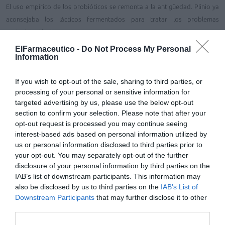
El uso empírico de los probióticos se remonta a la antigüedad. Plinio ya
aconsejaba los lácticos fermentados para tratar los problemas
gastrointestinales.
ElFarmaceutico -
Do Not Process My Personal
Oenobiol desarrolla desde 1995 probióticos para el bienestar digestivo.
Information
If you wish to opt-out of the sale, sharing to third parties, or
processing of your personal or sensitive information for
targeted advertising by us, please use the below opt-out
section to confirm your selection. Please note that after your
Dos cepas específicas
opt-out request is processed you may continue seeing
interest-based ads based on personal information utilized by
us or personal information disclosed to third parties prior to
Oenobiol Confort Digestif Vientre Plano contiene dos cepas específicas:
your opt-out. You may separately opt-out of the further
disclosure of your personal information by third parties on the
●
Lactobacilus plantarum:
registrado en el Instituto Pasteur, esta
IAB’s list of downstream participants. This information may
bacteria es la predominante en el intestino. Administrado por vía oral se
also be disclosed by us to third parties on the
IAB’s List of
adhiere con facilidad a la mucosa intestinal e inhibe el crecimiento de las
Downstream Participants
that may further disclose it to other
bacterias patógenas que producen exceso de gases.
third parties.