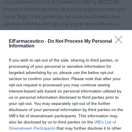
«La colaboración con la Fundación OAFI y AECOSAR
muestra la ﬁrme apuesta de ambas organizaciones por
hacer llegar a los pacientes recursos multimedia que
aporten información rigurosa y que den conﬁanza y
seguridad en el tratamiento con medicamentos
biosimilares» indica
Joaquín Rodrigo
, presidente de
ElFarmaceutico -
Do Not Process My Personal
BioSim. «El efecto nocebo es un factor muy relevante a
Information
tener en cuenta en todos los medicamentos y, también,
en los biosimilares. Se ha demostrado cientíﬁcamente
If you wish to opt-out of the sale, sharing to third parties, or
processing of your personal or sensitive information for
que combatirlo, compartiendo con los pacientes
targeted advertising by us, please use the below opt-out
conocimiento y mensajes que transmitan certidumbre
section to confirm your selection. Please note that after your
sobre su tratamiento repercute muy positivamente en
opt-out request is processed you may continue seeing
el resultado del mismo». Según Rodrigo, «estas
interest-based ads based on personal information utilized by
iniciativas pueden ayudar a combatir falsas creencias
us or personal information disclosed to third parties prior to
your opt-out. You may separately opt-out of the further
sobre la bondad de estos tratamientos. La utilización de
disclosure of your personal information by third parties on the
un medio de comunicación social como la radio, es una
IAB’s list of downstream participants. This information may
experiencia que nos parece de especial interés».
also be disclosed by us to third parties on the
IAB’s List of
Downstream Participants
that may further disclose it to other