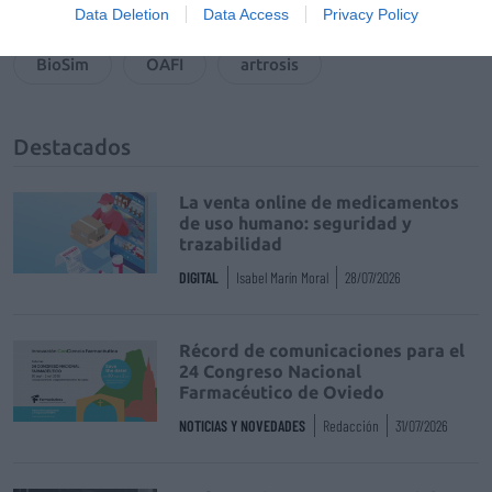
Tags
Data Deletion
Data Access
Privacy Policy
BioSim
OAFI
artrosis
Destacados
La venta online de medicamentos
de uso humano: seguridad y
trazabilidad
DIGITAL
Isabel Marín Moral
28/07/2026
Récord de comunicaciones para el
24 Congreso Nacional
Farmacéutico de Oviedo
NOTICIAS Y NOVEDADES
Redacción
31/07/2026