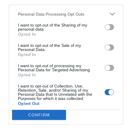
«Los biosimilares son medicamentos seguros y efectivos
third parties.
para el tratamiento de muchas enfermedades, tales
Personal Data Processing Opt Outs
como la osteoporosis y artrosis, aprobados por EMA y
AEMPS», explica el presidente de OAFI y AECOSAR, el
I want to opt-out of the Sharing of my
personal data.
Dr. Josep Vergés
, quien añade que «su
Opted In
comercialización incrementa el arsenal terapéutico,
habiendo más opciones que permiten la
I want to opt-out of the Sale of my
Personal Data.
personalización del tratamiento, además de poderse
Opted In
liberar recursos al sistema sanitario para su inversión en
I want to opt-out of processing my
nuevo I+D y acceso a nuevos tratamientos
Personal Data for Targeted Advertising.
innovadores».
Opted In
I want to opt-out of Collection, Use,
Retention, Sale, and/or Sharing of my
Añadir
El Farmacéutico
como fuente preferida
Personal Data that Is Unrelated with the
de Google de forma gratuita
Purposes for which it was collected.
Mantente informado con las últimas noticias de actualidad.
Opted Out
ACTIVAR AHORA
CONFIRM