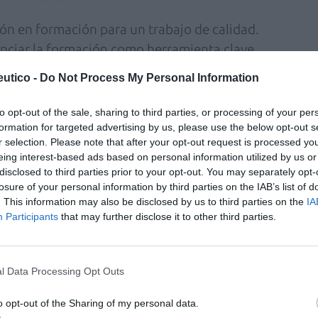
sión en formación para un trabajo de calidad.
enciar la formación como herramienta clave
idad del comercio. Una formación que abarca
utico -
Do Not Process My Personal Information
ías, las técnicas de venda y la gestión, entre
a también incluye potenciar la formación
to opt-out of the sale, sharing to third parties, or processing of your per
olaboración entre las diferentes entidades
formation for targeted advertising by us, please use the below opt-out s
r selection. Please note that after your opt-out request is processed y
, cámaras, asociaciones…). Al mismo tiempo,
eing interest-based ads based on personal information utilized by us or
proximidad requiere profesionales
disclosed to third parties prior to your opt-out. You may separately opt-
a formación se convierte en una herramienta
losure of your personal information by third parties on the IAB’s list of
. This information may also be disclosed by us to third parties on the
IA
r y aporta estabilidad al mismo.
Participants
that may further disclose it to other third parties.
ontramos impulsar la economía sostenible a
ad, que requiere menos transporte, menos
l Data Processing Opt Outs
esponsabilidad social del comercio con las
ocial, detección de problemas de exclusión a
o opt-out of the Sharing of my personal data.