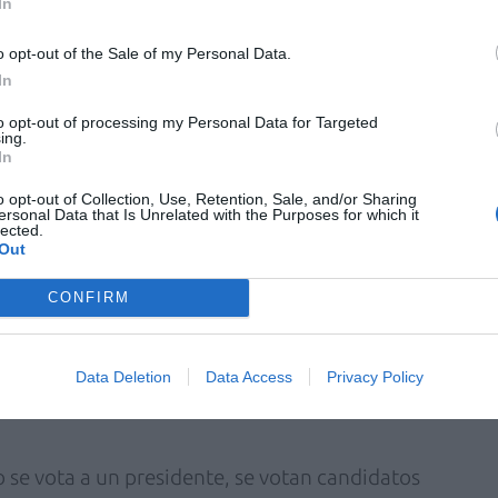
 Radars).
In
o opt-out of the Sale of my Personal Data.
 Pleno de la Cambra
In
ortante que las farmacéuticas y los
con representación en el Pleno de la Cambra»
to opt-out of processing my Personal Data for Targeted
ing.
 que realizan diariamente y se cuente con
In
a de llevar a cabo estrategias de desarrollo del
o opt-out of Collection, Use, Retention, Sale, and/or Sharing
ersonal Data that Is Unrelated with the Purposes for which it
lected.
Out
n el servicio a las personas, nos
puesta profesional en el ámbito de la salud.
CONFIRM
r integradas dentro de una red que permita
calles, barrios y poblaciones, para garantizar
Data Deletion
Data Access
Privacy Policy
sidenta del COFB.
o se vota a un presidente, se votan candidatos