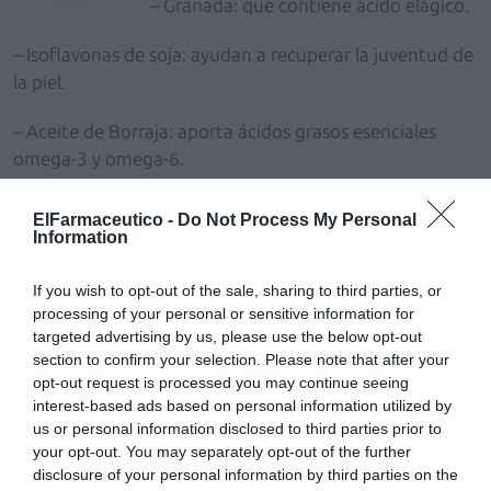
– Granada: que contiene ácido elágico.
– Isoflavonas de soja: ayudan a recuperar la juventud de
la piel.
– Aceite de Borraja: aporta ácidos grasos esenciales
omega-3 y omega-6.
– Vitamina C: contribuye a la formación de colágeno.
ElFarmaceutico -
Do Not Process My Personal
Information
– Vitamina E: contribuye a la protección de las células
frente al daño oxidativo.
If you wish to opt-out of the sale, sharing to third parties, or
processing of your personal or sensitive information for
Se presenta en un envase con 30 cápsulas y su PVP
targeted advertising by us, please use the below opt-out
section to confirm your selection. Please note that after your
Recomendado es 23,45 euros.
opt-out request is processed you may continue seeing
interest-based ads based on personal information utilized by
Más información:
us or personal information disclosed to third parties prior to
your opt-out. You may separately opt-out of the further
www.bemaslab.com
disclosure of your personal information by third parties on the