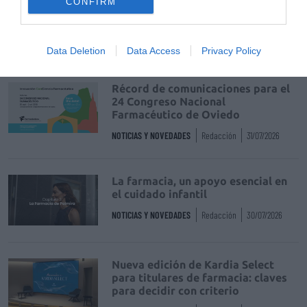
CONFIRM
de uso humano: seguridad y
trazabilidad
DIGITAL
Isabel Marín Moral
28/07/2026
Data Deletion
Data Access
Privacy Policy
Récord de comunicaciones para el
24 Congreso Nacional
Farmacéutico de Oviedo
NOTICIAS Y NOVEDADES
Redacción
31/07/2026
La farmacia, un apoyo esencial en
el cuidado infantil
NOTICIAS Y NOVEDADES
Redacción
30/07/2026
Nueva edición de Kardia Select
para titulares de farmacia: claves
para decidir con criterio