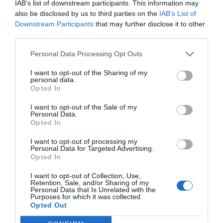
IAB’s list of downstream participants. This information may
www.cinfa.com
also be disclosed by us to third parties on the
IAB’s List of
Downstream Participants
that may further disclose it to other
third parties.
Añadir
El Farmacéutico
como fuente preferida
de Google de forma gratuita
Personal Data Processing Opt Outs
Mantente informado con las últimas noticias de actualidad.
ACTIVAR AHORA
I want to opt-out of the Sharing of my
personal data.
Opted In
Tags
I want to opt-out of the Sale of my
Personal Data.
Opted In
Laboratorios Cinfa
N+S Nature System
I want to opt-out of processing my
Personal Data for Targeted Advertising.
Opted In
Be+ facial
Be+ capilar
I want to opt-out of Collection, Use,
Retention, Sale, and/or Sharing of my
Personal Data that Is Unrelated with the
Destacados
Purposes for which it was collected.
Opted Out
La venta online de medicamentos