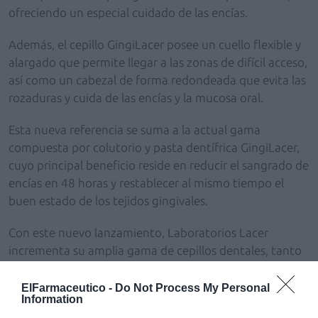
ofreciendo un especial cuidado de las encías.
Además, el cepillo GingiLacer posee un cuello flexible y
alargado que permite llegar a las zonas de difícil acceso,
así como un cabezal de forma redondeada que evita las
rozaduras y cuida de las encías y la mucosa oral.
Esta nueva referencia se suma a la actual gama
compuesta por colutorio y pasta dentífrica GingiLacer,
cuyo principal beneficio reside en reducir el sangrado de
encías en 48 horas y restablecer al mismo tiempo el
buen estado de los tejidos gingivales.
Con este nuevo lanzamiento, Laboratorios Lacer
incrementa su amplia gama de cepillos dentales, tanto
manuales como eléctricos, adecuados para cada
necesidad y para mantener una boca sana.
ElFarmaceutico -
Do Not Process My Personal
Information
Más información en:
www.lacerodontologia.com
y