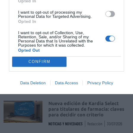
Opted In
DIGITAL
Isabel Marín Moral
28/07/2026
I want to opt-out of processing my
Personal Data for Targeted Advertising.
Opted In
Récord de comunicaciones para el
24 Congreso Nacional
I want to opt-out of Collection, Use,
Retention, Sale, and/or Sharing of my
Farmacéutico de Oviedo
Personal Data that Is Unrelated with the
Purposes for which it was collected.
NOTICIAS Y NOVEDADES
Redacción
31/07/2026
Opted Out
CONFIRM
La farmacia, un apoyo esencial en
el cuidado infantil
NOTICIAS Y NOVEDADES
Redacción
30/07/2026
Data Deletion
Data Access
Privacy Policy
Nueva edición de Kardia Select
para titulares de farmacia: claves
para decidir con criterio
NOTICIAS Y NOVEDADES
Redacción
30/07/2026