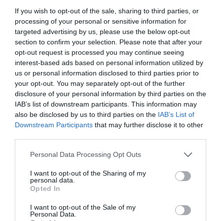
If you wish to opt-out of the sale, sharing to third parties, or
www.lacer.es
processing of your personal or sensitive information for
targeted advertising by us, please use the below opt-out
Añadir
El Farmacéutico
como fuente preferida
section to confirm your selection. Please note that after your
de Google de forma gratuita
opt-out request is processed you may continue seeing
Mantente informado con las últimas noticias de actualidad.
interest-based ads based on personal information utilized by
ACTIVAR AHORA
us or personal information disclosed to third parties prior to
your opt-out. You may separately opt-out of the further
disclosure of your personal information by third parties on the
IAB’s list of downstream participants. This information may
Tags
also be disclosed by us to third parties on the
IAB’s List of
Downstream Participants
that may further disclose it to other
third parties.
Laboratorios Lacer
GingiLacer
Personal Data Processing Opt Outs
Destacados
I want to opt-out of the Sharing of my
personal data.
Opted In
La venta online de medicamentos
I want to opt-out of the Sale of my
de uso humano: seguridad y
Personal Data.
trazabilidad