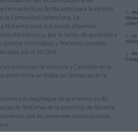
omologación del SICOFA (Sistema de
e Farmacéuticos de Alicante) para la versión
Nu
 de la Comunidad Valenciana. La
titula
criter
 a Nixfarma para que pueda dispensar
eta electrónica y, por lo tanto, da garantías a
La
cuidad
su sistema informático y Nixfarma cumplen
alizadas por el SICOFA.
Ré
Congr
 las provincias de Valencia y Castellón en la
a electrónica en todas las farmacias de la
mienza el despliegue de la e-receta en Ibi,
arias de Nixfarma de la provincia de Alicante
 pacientes que les presenten prescripciones
nica.