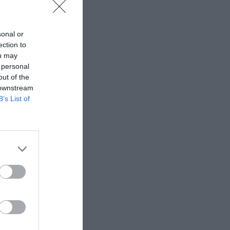
sonal or
ection to
ou may
 personal
out of the
 downstream
B’s List of