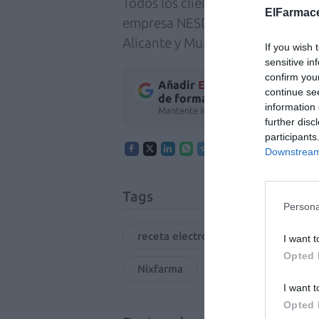
Todos los clientes de la provincia
ElFarmace
empresa NESDI, distribuidor espe
Alicante y Murcia.
If you wish 
sensitive in
confirm you
Añadir
El Farmacéutico
como 
continue se
de forma gratuita
information 
Mantente informado con las últimas no
further disc
participants
Downstream 
Tags
Persona
receta electrónica
Colegio Of
I want t
Opted 
Nixfarma
receta
I want t
Opted 