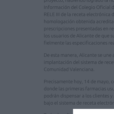
proyecto, habiendo logrado la h
Información del Colegio Oficial d
RELE III de la receta electrónica
homologación obtenida acredita
prescripciones presentadas en rec
los usuarios de Alicante de que 
fielmente las especificaciones re
De esta manera, Alicante se une a
implantación del sistema de recet
Comunidad Valenciana.
Precisamente hoy, 14 de mayo, co
donde las primeras farmacias usu
podrán dispensar a los clientes y
bajo el sistema de receta electró