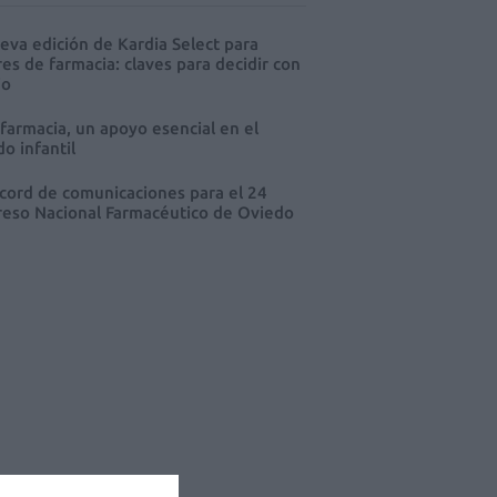
eva edición de Kardia Select para
res de farmacia: claves para decidir con
io
 farmacia, un apoyo esencial en el
o infantil
cord de comunicaciones para el 24
eso Nacional Farmacéutico de Oviedo