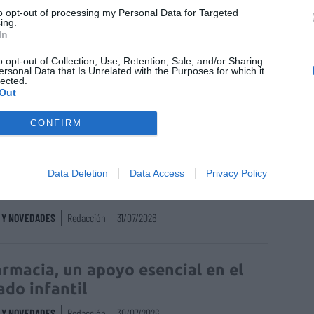
to opt-out of processing my Personal Data for Targeted
ing.
In
enta online de medicamentos de
humano: seguridad y trazabilidad
o opt-out of Collection, Use, Retention, Sale, and/or Sharing
ersonal Data that Is Unrelated with the Purposes for which it
lected.
Isabel Marín Moral
28/07/2026
Out
CONFIRM
rd de comunicaciones para el 24
reso Nacional Farmacéutico de
Data Deletion
Data Access
Privacy Policy
edo
S Y NOVEDADES
Redacción
31/07/2026
armacia, un apoyo esencial en el
ado infantil
S Y NOVEDADES
Redacción
30/07/2026