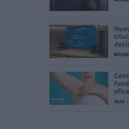
Nuev
titu
deci
NOTICIA
Cont
fund
efic
SALUD