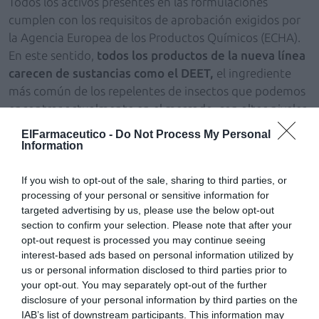
Todos los activos presentes en las formulaciones
cumplen con los requisitos de aprobación exigidos por
la Agencia Europea de los Productos Químicos (ECHA).
En este sentido,
todos los productos de la nueva línea
carecen de sustancias como el DEET,
el ingrediente
más común de los repelentes de insectos que podemos
encontrar actualmente en el mercado, con altos niveles
de toxicidad tanto para los consumidores como para el
ElFarmaceutico -
Do Not Process My Personal
medio ambiente y que en altas concentraciones (50%)
Information
solo está permitido para mayores de 18 años y solo se
puede aplicar una vez al día.
If you wish to opt-out of the sale, sharing to third parties, or
processing of your personal or sensitive information for
targeted advertising by us, please use the below opt-out
Newell presenta un producto muy innovador al
section to confirm your selection. Please note that after your
mercado, el primer Spray Solar SPF50 con citronella
opt-out request is processed you may continue seeing
orgánica de Java que se ha testado con el mosquito
interest-based ads based on personal information utilized by
común, obteniendo 3 horas de protección.
us or personal information disclosed to third parties prior to
your opt-out. You may separately opt-out of the further
Newell, comprometidos con las personas
disclosure of your personal information by third parties on the
Newell no solo cree en el cuidado y respeto del entorno,
IAB’s list of downstream participants. This information may