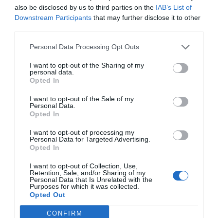
also be disclosed by us to third parties on the
IAB’s List of
sino que se preocupa por el bienestar de las personas.
Downstream Participants
that may further disclose it to other
Por este motivo, se ha firmado un acuerdo de
third parties.
colaboración con
Acción contra el Hambre
para apoyar
su respuesta humanitaria enfocada a niños menores de
Personal Data Processing Opt Outs
2 años y mujeres embarazadas y lactantes en Mali
I want to opt-out of the Sharing of my
durante 2021.
personal data.
Opted In
Toda la manipulación de los productos Newell se realiza
I want to opt-out of the Sale of my
en
TEB (Taller Escuela Barcelona),
una empresa que
Personal Data.
Opted In
trabaja desde los principios y los valores cooperativos
para conseguir una vida inclusiva para las personas con
I want to opt-out of processing my
Personal Data for Targeted Advertising.
discapacidad intelectual.
Opted In
Puntos de venta España y expansión internacional
I want to opt-out of Collection, Use,
Retention, Sale, and/or Sharing of my
Los productos de
Newell
estarán presentes en
Personal Data that Is Unrelated with the
Purposes for which it was collected.
farmacias y parafarmacias de todo el territorio español.
Opted Out
Para esta distribución,
Laboratorios Montplet
ha
firmado un acuerdo de exclusividad con la empresa de
CONFIRM