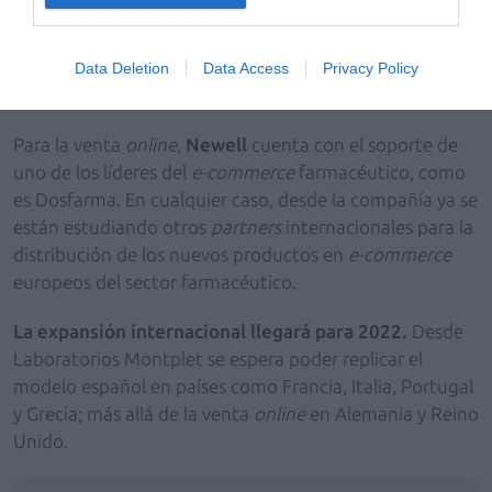
distribución farmacéutica Ortopedia Mogar. Este
escenario permitirá a Newell estar
presente en 11.000
farmacias y parafarmacias de España a lo largo de los
Data Deletion
Data Access
Privacy Policy
próximos tres años.
Para la venta
online
,
Newell
cuenta con el soporte de
uno de los líderes del
e-commerce
farmacéutico, como
es Dosfarma. En cualquier caso, desde la compañía ya se
están estudiando otros
partners
internacionales para la
distribución de los nuevos productos en
e-commerce
europeos del sector farmacéutico.
La expansión internacional llegará para 2022.
Desde
Laboratorios Montplet se espera poder replicar el
modelo español en países como Francia, Italia, Portugal
y Grecia; más allá de la venta
online
en Alemania y Reino
Unido.