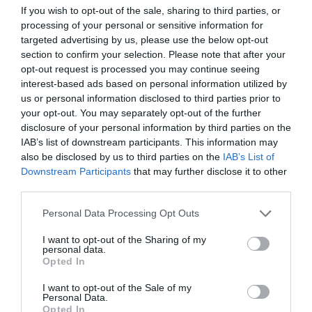
Colegios Farmacéuticos de España
. La
gerente de
If you wish to opt-out of the sale, sharing to third parties, or
MUGEJU O.A., Juana María Gómez, y el
presidente
processing of your personal or sensitive information for
targeted advertising by us, please use the below opt-out
del Consejo General, Jesús Aguilar
, han afirmado que
section to confirm your selection. Please note that after your
este nuevo acuerdo demuestra el compromiso y
opt-out request is processed you may continue seeing
colaboración presente y futuro de la mutualidad y la
interest-based ads based on personal information utilized by
Organización Farmacéutica Colegial en la mejora y
us or personal information disclosed to third parties prior to
desarrollo de la prestación farmacéutica que reciben los
your opt-out. You may separately opt-out of the further
mutualistas.
disclosure of your personal information by third parties on the
IAB’s list of downstream participants. This information may
also be disclosed by us to third parties on the
IAB’s List of
La
Gerente del Organismo Autónomo Mutualidad
Downstream Participants
that may further disclose it to other
General Judicial (MUGEJU O.A.), Juana María Gómez
third parties.
Valle
, ha puesto de manifiesto la relevancia de los
compromisos adquiridos con la suscripción de este
Personal Data Processing Opt Outs
Convenio
entre
MUGEJU O.A
y el
Consejo General de
I want to opt-out of the Sharing of my
Colegios Farmacéuticos
, resultado de la
voluntad de
personal data.
Opted In
cooperación
y la actuación
coordinada
entre ambas
partes.
I want to opt-out of the Sale of my
Personal Data.
Opted In