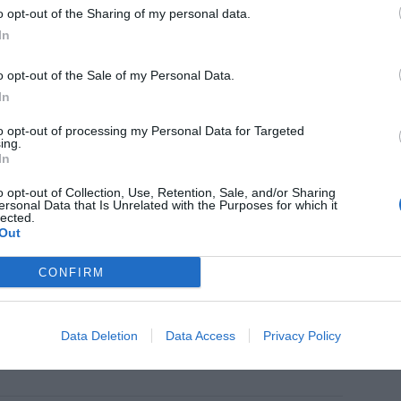
ticias de actualidad.
o opt-out of the Sharing of my personal data.
In
o opt-out of the Sale of my Personal Data.
In
to opt-out of processing my Personal Data for Targeted
ing.
In
as
MartiDerm
Medusicalm
o opt-out of Collection, Use, Retention, Sale, and/or Sharing
ersonal Data that Is Unrelated with the Purposes for which it
lected.
Out
CONFIRM
enta online de medicamentos de
humano: seguridad y trazabilidad
Data Deletion
Data Access
Privacy Policy
Isabel Marín Moral
28/07/2026