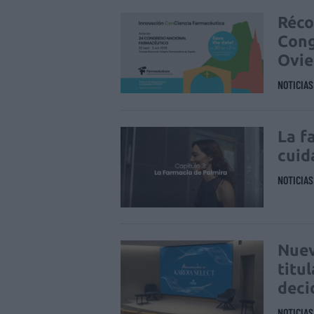
Réco
Cong
Ovi
NOTICIA
La f
cuid
NOTICIA
Nuev
titu
deci
NOTICIA