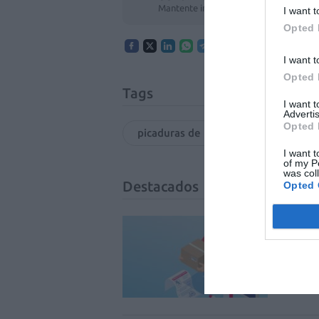
Mantente informado con las últimas no
I want t
Opted 
I want t
Opted 
Tags
I want 
Advertis
Opted 
picaduras de medusas
medus
I want t
of my P
was col
Destacados
Opted 
La v
uso 
DIGITAL