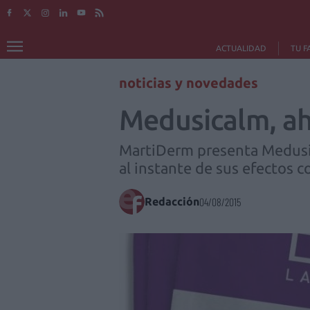
ACTUALIDAD
TU F
noticias y novedades
Medusicalm, a
MartiDerm presenta Medusic
al instante de sus efectos c
Redacción
04/08/2015