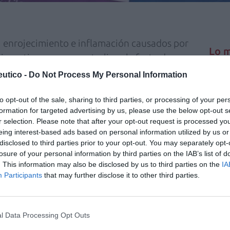
, enrojecimiento e inflamación causados por
Lo m
mismo tiempo que neutraliza el efecto de su
o de usar y llevar que contiene, además del
utico -
Do Not Process My Personal Information
No se
 para su perfecta aplicación.
ientes naturales como son la papaína (hoja y
to opt-out of the sale, sharing to third parties, or processing of your per
formation for targeted advertising by us, please use the below opt-out s
una enzima de origen vegetal con efecto
r selection. Please note that after your opt-out request is processed y
acteriostático, que impide la reproducción de
eing interest-based ads based on personal information utilized by us or
to cicatrizante, hidratante, repitelizante y
disclosed to third parties prior to your opt-out. You may separately opt-
losure of your personal information by third parties on the IAB’s list of
. This information may also be disclosed by us to third parties on the
IA
e monodosis Medusicalm MartiDerm es de
Participants
that may further disclose it to other third parties.
l Data Processing Opt Outs
fuente preferida de Google
ACTIVAR AHORA