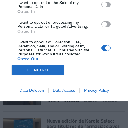
I want to opt-out of the Sale of my
Personal Data.
La venta online de medicamentos
Opted In
de uso humano: seguridad y
trazabilidad
I want to opt-out of processing my
Personal Data for Targeted Advertising.
DIGITAL
Isabel Marín Moral
28/07/2026
Opted In
I want to opt-out of Collection, Use,
Retention, Sale, and/or Sharing of my
Récord de comunicaciones para el
Personal Data that Is Unrelated with the
24 Congreso Nacional
Purposes for which it was collected.
Farmacéutico de Oviedo
Opted Out
NOTICIAS Y NOVEDADES
Redacción
31/07/2026
CONFIRM
La farmacia, un apoyo esencial en
Data Deletion
Data Access
Privacy Policy
el cuidado infantil
NOTICIAS Y NOVEDADES
Redacción
30/07/2026
Nueva edición de Kardia Select
para titulares de farmacia: claves