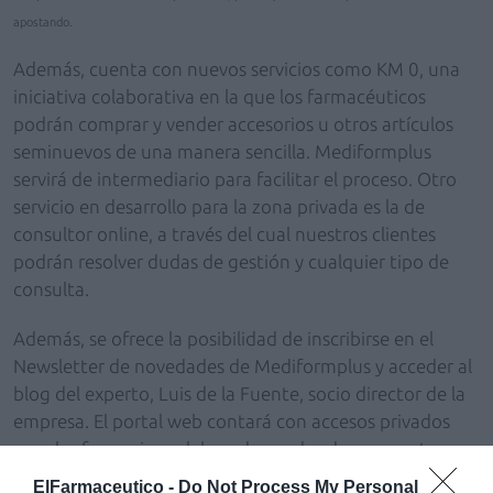
apostando.
Además, cuenta con nuevos servicios como KM 0, una
iniciativa colaborativa en la que los farmacéuticos
podrán comprar y vender accesorios u otros artículos
seminuevos de una manera sencilla. Mediformplus
servirá de intermediario para facilitar el proceso. Otro
servicio en desarrollo para la zona privada es la de
consultor online, a través del cual nuestros clientes
podrán resolver dudas de gestión y cualquier tipo de
consulta.
Además, se ofrece la posibilidad de inscribirse en el
Newsletter de novedades de Mediformplus y acceder al
blog del experto, Luis de la Fuente, socio director de la
empresa. El portal web contará con accesos privados
para las farmacias colaboradoras, donde se muestran
informaciones detalladas, informes y otros contenidos
ElFarmaceutico -
Do Not Process My Personal