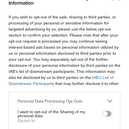
de interés.
Information
Más información:
If you wish to opt-out of the sale, sharing to third parties, or
processing of your personal or sensitive information for
www.mediformplus.com
targeted advertising by us, please use the below opt-out
section to confirm your selection. Please note that after your
opt-out request is processed you may continue seeing
Añadir
El Farmacéutico
como fuente preferida
interest-based ads based on personal information utilized by
de Google de forma gratuita
us or personal information disclosed to third parties prior to
Mantente informado con las últimas noticias de actualidad.
your opt-out. You may separately opt-out of the further
ACTIVAR AHORA
disclosure of your personal information by third parties on the
IAB’s list of downstream participants. This information may
also be disclosed by us to third parties on the
IAB’s List of
Downstream Participants
that may further disclose it to other
Tags
third parties.
Personal Data Processing Opt Outs
Mediformplus
página web
I want to opt-out of the Sharing of my
personal data.
Opted In
Destacados