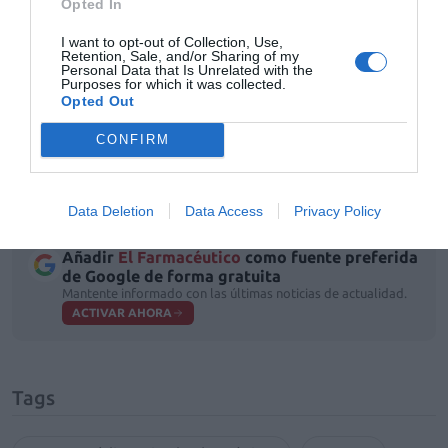
Opted In
Sobre las
ventajas
que ofrece la receta electrónica
I want to opt-out of Collection, Use,
privada, la infografía detalla las siguientes:
Retention, Sale, and/or Sharing of my
Personal Data that Is Unrelated with the
Purposes for which it was collected.
Mejora la seguridad y la calidad de la prescripción.
Opted Out
Reduce errores de lectura y previene falsificaciones.
Protege la confidencialidad.
CONFIRM
Favorece la adherencia y facilita la dispensación en
cualquier farmacia, con mayor comodidad para
paciente y profesional.
Data Deletion
Data Access
Privacy Policy
Añadir
El Farmacéutico
como fuente preferida
de Google de forma gratuita
Mantente informado con las últimas noticias de actualidad.
ACTIVAR AHORA
Tags