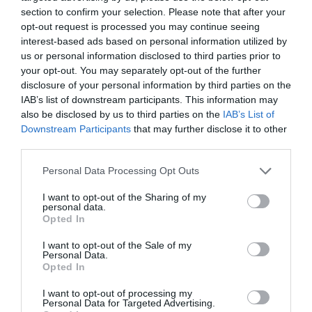
datos obligatorios y firmada personalmente por el
section to confirm your selection. Please note that after your
prescriptor. Además, indica que
su validez es de 10
opt-out request is processed you may continue seeing
días naturales desde la fecha de prescripción
(o desde
interest-based ads based on personal information utilized by
la fecha prevista de dispensación, si consta). En el caso
us or personal information disclosed to third parties prior to
your opt-out. You may separately opt-out of the further
de vacunas individualizadas, la validez es de 90 días.
disclosure of your personal information by third parties on the
IAB’s list of downstream participants. This information may
Apunta también que la receta en papel sirve para una
also be disclosed by us to third parties on the
IAB’s List of
sola dispensación y que, tras dispensarse,
se custodia
Downstream Participants
that may further disclose it to other
en la oficina de farmacia durante 3 meses
(variando
third parties.
en el caso de los psicótropos a 2 años y a 5 años en el
Personal Data Processing Opt Outs
caso de los estupefacientes).
I want to opt-out of the Sharing of my
Por último, el documento incide en que
no se aceptan
personal data.
Opted In
recetas escaneadas, fotocopiadas ni enviadas por
correo electrónico o WhatsApp, ni mensajes
I want to opt-out of the Sale of my
Personal Data.
recibidos por móvil (WhatsApp o similar) como
Opted In
receta
válida.
I want to opt-out of processing my
Personal Data for Targeted Advertising.
Beneficios de la receta electrónica privada