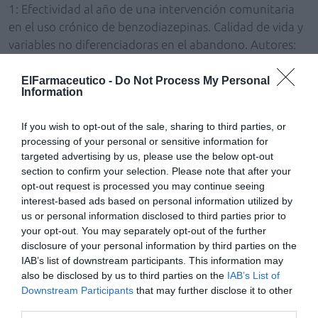
1: Efectividad al año de una intervención comunitaria
en el uso crónico de benzodiazepinas. Calidad de vida y
variables no diferenciadoras en el abandono. Autores:
Ingrid Ferrer, Alfonsina Jiménez, Reyes Ballesta,
Purificación Casas, Yolanda Sánchez y Cristina Sánchez.
ElFarmaceutico -
Do Not Process My Personal
Information
• Áccesit a la mejor comunicación: Iniciación y
If you wish to opt-out of the sale, sharing to third parties, or
dispensación única en medicación cardiovascular e
processing of your personal or sensitive information for
insulinas: impacto en el seguimiento clínico del
targeted advertising by us, please use the below opt-out
paciente. Autores: Carles Vilaplana, Cristina Carbonell,
section to confirm your selection. Please note that after your
Ignacio Aznar, María Teresa Peñarrubia, Andoni Serrano,
opt-out request is processed you may continue seeing
Rita Fernández, Dolors Petitbò, María Montserrat Gil,
interest-based ads based on personal information utilized by
us or personal information disclosed to third parties prior to
Marian March y María Rubio.
your opt-out. You may separately opt-out of the further
disclosure of your personal information by third parties on the
• Premio al mejor proyecto de investigación: Demanda
IAB’s list of downstream participants. This information may
de medicamentos sin receta: evaluación de la
also be disclosed by us to third parties on the
IAB’s List of
intervención farmacéutica. Autores: Nicanor Floro
Downstream Participants
that may further disclose it to other
Andrés, Mónica González, Patricia García, Laura León,
third parties.