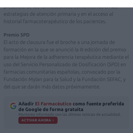
presencia de los farmacéuticos comunitarios en las
estrategias de atención primaria y en el acceso al
historial farmacoterapéutico de los pacientes.
Premio SPD
El acto de clausura fue el broche a una jornada de
formación en la que se anunció la III edición del premio
para la Mejora de la adherencia terapéutica mediante el
uso del Servicio Personalizado de Dosificación (SPD) en
farmacias comunitarias españolas, convocado por la
Fundación Mylan para la Salud y la Fundación SEFAC, y
del que se darán más datos próximamente.
Añadir
El Farmacéutico
como fuente preferida
de Google de forma gratuita
Mantente informado con las últimas noticias de actualidad.
ACTIVAR AHORA