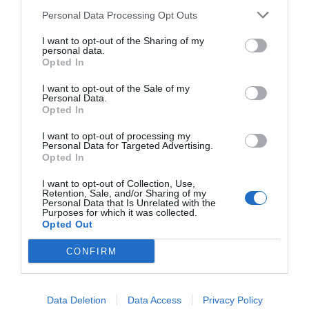
Inés Mera, Adriana Montoto, Bibiana Guisado, Antucho
Personal Data Processing Opt Outs
Espinosa y Adrián Acuña.
I want to opt-out of the Sharing of my
• Premio al mejor caso clínico: Vasculitis y consumo de
personal data.
Opted In
sustancias no dispensadas en farmacia. Autores: Alberto
Kramer, María Ajenjo, Miguel Turégano y Francisco
I want to opt-out of the Sale of my
Personal Data.
Martínez.
Opted In
Socio de honor
I want to opt-out of processing my
Personal Data for Targeted Advertising.
En el transcurso del acto de clausura, Gómez impuso al
Opted In
presidente de SEMERGEN, José Luis Llisterri, la insignia
I want to opt-out of Collection, Use,
de oro que le reconoce como «Socio de Honor» de
Retention, Sale, and/or Sharing of my
SEFAC. Se trata de una decisión tomada por
Personal Data that Is Unrelated with the
Purposes for which it was collected.
unanimidad por el Consejo de Gobierno de la Sociedad
Opted Out
al considerar que Llisterri ha desarrollado desde hace
CONFIRM
años una labor destacada en la defensa y promoción de
la labor asistencial de los farmacéuticos comunitarios.
Como se señaló durante el acto, el presidente de
Data Deletion
Data Access
Privacy Policy
SEMERGEN siempre ha reivindicado una mayor