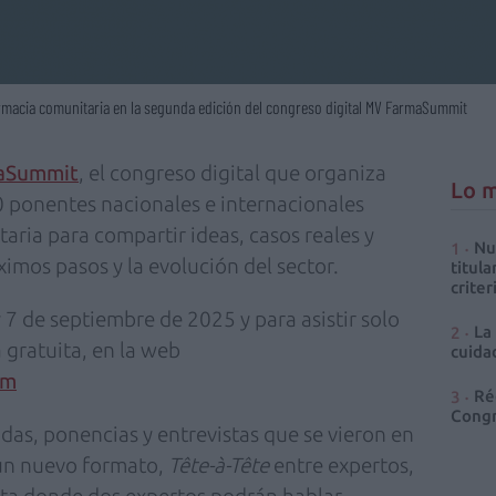
armacia comunitaria en la segunda edición del congreso digital MV FarmaSummit
aSummit
, el congreso digital que organiza
Lo m
0 ponentes nacionales e internacionales
aria para compartir ideas, casos reales y
Nu
imos pasos y la evolución del sector.
titula
criter
 y 7 de septiembre de 2025 y para asistir solo
La
a gratuita, en la web
cuidad
om
Ré
Congr
das, ponencias y entrevistas que se vieron en
 un nuevo formato,
Tête-à-Tête
entre expertos,
cta donde dos expertos podrán hablar