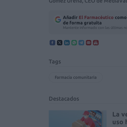
Gómez Ureña, CEO de MediaVa
Añadir
El Farmacéutico
como 
de forma gratuita
Mantente informado con las últimas no
Tags
Farmacia comunitaria
Destacados
La v
uso 