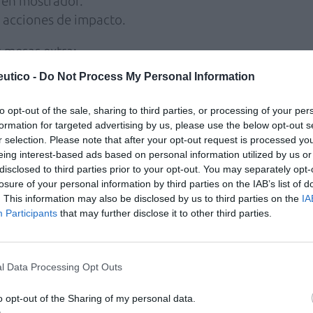
 en mostrador.
s acciones de impacto.
 mesas extra:
utico -
Do Not Process My Personal Information
ntantes de las principales entidades del
to opt-out of the sale, sharing to third parties, or processing of your per
a farmacia.
formation for targeted advertising by us, please use the below opt-out s
a la farmacia.
r selection. Please note that after your opt-out request is processed y
eing interest-based ads based on personal information utilized by us or
disclosed to third parties prior to your opt-out. You may separately opt-
losure of your personal information by third parties on the IAB’s list of
on la participación de figuras
. This information may also be disclosed by us to third parties on the
IA
ón del sector farmacéutico, entre ellos:
Participants
that may further disclose it to other third parties.
de SEFAC (Sociedad Española de Farmacia
l Data Processing Opt Outs
dación Pharmaceutical Care España.
e SEFAR (Sociedad Española de Farmacia
o opt-out of the Sharing of my personal data.