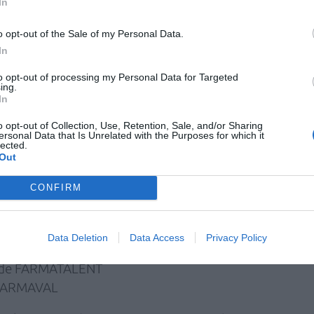
In
OCFIC (Sociedad Científico Profesional de
nitaria).
o opt-out of the Sale of my Personal Data.
 FEFE (Federación Empresarial de
In
to opt-out of processing my Personal Data for Targeted
ing farmacéutico.
ing.
In
 de farmaSOLIDARIA
 de Orbaneja Abogados.
o opt-out of Collection, Use, Retention, Sale, and/or Sharing
ersonal Data that Is Unrelated with the Purposes for which it
anagement Business School.
lected.
)
y
Guillermo Estrada
Out
, referentes en redes sociales.
CONFIRM
ra de COACHFARMACIA
ora de FARMAEMOCION
e IMPULSA TU FARMACIA
Data Deletion
Data Access
Privacy Policy
e COACHINGMAS2
a de FARMATALENT
 FARMAVAL