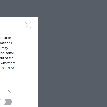
sonal or
ection to
ou may
 personal
out of the
 downstream
B’s List of