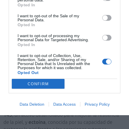
personal data.
inmediato, mientras que en los resultados objetivos se
Opted In
observa hasta un
24% de mejora en la firmeza de la
I want to opt-out of the Sale of my
piel
.
Personal Data.
Opted In
Gracias a esta tecnología avanzada,
Absolute Lift
se
I want to opt-out of processing my
convierte en el paso clave dentro de una estrategia de
Personal Data for Targeted Advertising.
corrección global, potenciando una piel más firme,
Opted In
elástica y definida.
I want to opt-out of Collection, Use,
Retention, Sale, and/or Sharing of my
Personal Data that Is Unrelated with the
Epigence Expert Repair
Purposes for which it was collected.
Finaliza la rutina con
Opted Out
Epigence Expert Repair
, una
crema de día formulada bajo criterios de tecnología
CONFIRM
avanzada que contribuye a mejorar visiblemente la
apariencia de las arrugas y reforzar la densidad cutánea.
Data Deletion
Data Access
Privacy Policy
Su fórmula incorpora también
Proteum 89+
,
Epigen
145
, un activo desarrollado para mejorar la resiliencia
de la piel, y
ectoína
, conocida por su capacidad de