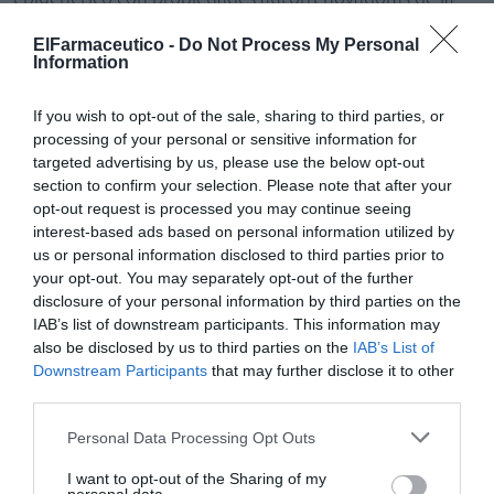
epidermis.
ElFarmaceutico -
Do Not Process My Personal
Information
En estudios clínicos se ha observado una reducción de
hasta un
-32% menos de arrugas
y un
15% más de
If you wish to opt-out of the sale, sharing to third parties, or
firmeza
, contribuyendo a un aspecto más descansado.
processing of your personal or sensitive information for
targeted advertising by us, please use the below opt-out
Absolute Lift
section to confirm your selection. Please note that after your
Absolute Lift
es un sérum reafirmante facial en
opt-out request is processed you may continue seeing
interest-based ads based on personal information utilized by
emulsión fluida diseñado para proporcionar un
efecto
us or personal information disclosed to third parties prior to
lifting inmediato y duradero
. Su fórmula incorpora
your opt-out. You may separately opt-out of the further
activos como
Proteum 89+
y
Duolift Peptide
, un
disclosure of your personal information by third parties on the
complejo de dos péptidos que contribuye a mejorar la
IAB’s list of downstream participants. This information may
firmeza y elasticidad de la piel. Esta combinación
also be disclosed by us to third parties on the
IAB’s List of
Downstream Participants
that may further disclose it to other
permite actuar sobre las arrugas y redefinir visiblemente
third parties.
el óvalo facial.
Personal Data Processing Opt Outs
Los estudios clínicos muestran resultados significativos:
el
92% de los usuarios
percibe un efecto lifting
I want to opt-out of the Sharing of my