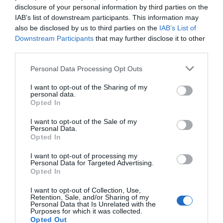
disclosure of your personal information by third parties on the
IAB’s list of downstream participants. This information may
also be disclosed by us to third parties on the
IAB’s List of
Downstream Participants
that may further disclose it to other
third parties.
Personal Data Processing Opt Outs
I want to opt-out of the Sharing of my
personal data.
Opted In
I want to opt-out of the Sale of my
En la presentación el director general de
Personal Data.
MARNYS®,
Roberto Martínez
, también ha resaltado
Opted In
los beneficios de la línea de complementos alimenticios
I want to opt-out of processing my
para los huesos y articulaciones: «Cuentan con otros
Personal Data for Targeted Advertising.
Opted In
destacados como
Artrohelp Forte,
un excelente
suplemento
para quienes busquen mantener la salud
I want to opt-out of Collection, Use,
Retention, Sale, and/or Sharing of my
osteoarticular en un práctico formato en viables
Personal Data that Is Unrelated with the
bebibles monodosis, pensado para facilitar su toma en
Purposes for which it was collected.
Opted Out