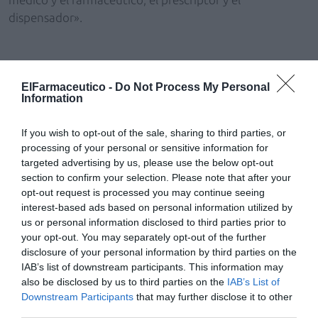
dispensador».
Digitalización de la farmacia
ElFarmaceutico -
Do Not Process My Personal
Information
Uno de los grandes ejes de su presidencia y del Plan
Estratégico de la nueva Junta para los próximos cuatro
If you wish to opt-out of the sale, sharing to third parties, or
años será la digitalización de la farmacia, «una realidad
processing of your personal or sensitive information for
targeted advertising by us, please use the below opt-out
que tenemos que acometer como se hizo en 2014 con
section to confirm your selection. Please note that after your
la receta electrónica», subrayó. Para ello, la nueva Junta
opt-out request is processed you may continue seeing
de Gobierno trabajará en replicar digitalmente el
interest-based ads based on personal information utilized by
modelo de farmacia de proximidad a través de
us or personal information disclosed to third parties prior to
proyectos que ofrezcan valor a la relación farmacéutico-
your opt-out. You may separately opt-out of the further
disclosure of your personal information by third parties on the
paciente. Con este fin, el Colegio creará la figura de un
IAB’s list of downstream participants. This information may
responsable de digitalización que coordinará esta
also be disclosed by us to third parties on the
IAB’s List of
acción dentro del Colegio, en la relación de la
Downstream Participants
that may further disclose it to other
institución con el farmacéutico y facilitando a las
third parties.