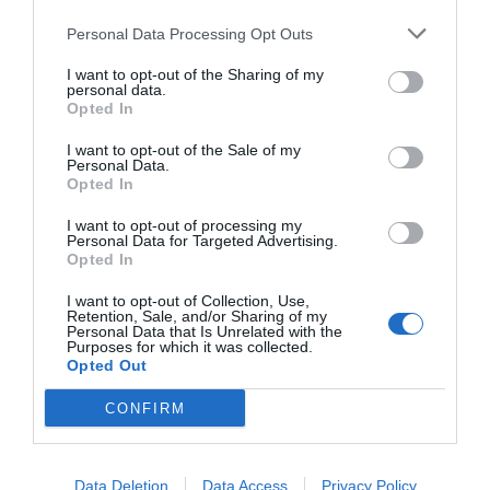
farmacias herramientas que acerquen al paciente que
Personal Data Processing Opt Outs
puedan financiarse con fondos europeos.
I want to opt-out of the Sharing of my
También incidió en la independencia de su gestión, «sin
personal data.
Opted In
presiones ajenas a nuestra profesión y con el único
objetivo de garantizar el modelo de farmacia que
I want to opt-out of the Sale of my
Personal Data.
tenemos». Se comprometió, igualmente, a buscar el
Opted In
consenso profesional desde una actitud de escucha
activa, tanto de los farmacéuticos como de los
I want to opt-out of processing my
Personal Data for Targeted Advertising.
pacientes, y trabajar para reforzar la imagen y el
Opted In
prestigio profesional de los farmacéuticos, así como
I want to opt-out of Collection, Use,
representar al colectivo en todos los foros e
Retention, Sale, and/or Sharing of my
Personal Data that Is Unrelated with the
instituciones de referencia y ámbitos de decisión. «Este
Purposes for which it was collected.
Colegio hará todo lo necesario para conseguirlo, pero
Opted Out
necesitaremos la ayuda del Consejo General para que la
CONFIRM
voz de nuestros farmacéuticos resuene allá donde sea
necesario», aseguró.
Data Deletion
Data Access
Privacy Policy