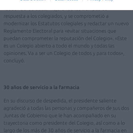
Por último, asumió la tarea de agilizar procesos y
reducir burocracias, mejorando los tiempos de
respuesta a los colegiados, y se comprometió a
modernizar los Estatutos colegiales y redactar un nuevo
Reglamento Electoral para «evitar situaciones que
puedan comprometer la reputación del Colegio». «Este
es un Colegio abierto a todo el mundo y todas las
opiniones. Va a ser un Colegio de todos y para todos»,
concluyó.
30 años de servicio a la farmacia
En su discurso de despedida, el presidente saliente
agradeció a todas las personas y compañeros de sus dos
Juntas de Gobierno que le han acompañado en su
trayectoria como presidente del Colegio, así como a lo
largo de los más de 30 años de servicio a la farmacia en