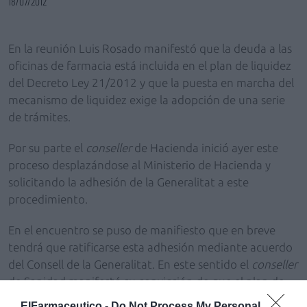
18/07/2012
En la reunión Luis Rosado manifestó que la deuda a las
oficinas de farmacia está incluida en el plan de liquidez
del Decreto Ley 21/2012 y que la puesta en marcha del
mecanismo de liquidez exige la adopción de una serie
de trámites.
Por su parte el
conseller
de Hacienda inició ayer este
proceso desplazándose al Ministerio de Hacienda y
solicitando la adhesión de la Generalitat a este
procedimiento.
En el encuentro se puso de manifiesto que en breve
tendrá que ratificarse esta adhesión mediante acuerdo
del Consell de la Generalitat. En este sentido el
conseller
de Sanidad manifestó su convicción de que el plan de
liquidez permitirá saldar la totalidad de la deuda actual
ElFarmaceutico -
Do Not Process My Personal