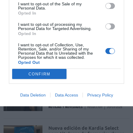
I want to opt-out of the Sale of my
Personal Data.
La venta online de medicamentos
Opted In
de uso humano: seguridad y
trazabilidad
I want to opt-out of processing my
Personal Data for Targeted Advertising.
DIGITAL
Isabel Marín Moral
28/07/2026
Opted In
I want to opt-out of Collection, Use,
Retention, Sale, and/or Sharing of my
Récord de comunicaciones para el
Personal Data that Is Unrelated with the
24 Congreso Nacional
Purposes for which it was collected.
Opted Out
Farmacéutico de Oviedo
NOTICIAS Y NOVEDADES
Redacción
31/07/2026
CONFIRM
La farmacia, un apoyo esencial en
Data Deletion
Data Access
Privacy Policy
el cuidado infantil
NOTICIAS Y NOVEDADES
Redacción
30/07/2026
Nueva edición de Kardia Select