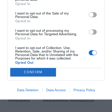
Opted In
por la Disposición Transitoria 6ª del RD 1345/2007».
Además, su distribución a través de las farmacias es «la
I want to opt-out of the Sale of my
Personal Data.
mejor garantía de seguridad y calidad de estos
Opted In
medicamentos, que cumplen con los mismos
estándares de calidad y seguridad que el resto»,
I want to opt-out of processing my
Personal Data for Targeted Advertising.
concluye.
Opted In
I want to opt-out of Collection, Use,
Añadir
El Farmacéutico
como fuente preferida
Retention, Sale, and/or Sharing of my
Personal Data that Is Unrelated with the
de Google de forma gratuita
Purposes for which it was collected.
Mantente informado con las últimas noticias de actualidad.
Opted Out
ACTIVAR AHORA
CONFIRM
Tags
Data Deletion
Data Access
Privacy Policy
Homeopatía
medicamentos homeopáticos