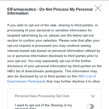
Los representantes de Plantas Medicinales y
Homeopatía de los colegios oficiales de farmacéuticos
ElFarmaceutico -
Do Not Process My Personal
hacen hincapié en la defensa de la libertad de elección
Information
de los usuarios y subrayan que la Carta Europea de los
Derechos de los Pacientes destaca que «el paciente o
If you wish to opt-out of the sale, sharing to third parties, or
processing of your personal or sensitive information for
usuario tiene derecho a decidir libremente, después de
targeted advertising by us, please use the below opt-out
recibir la información adecuada, entre las opciones
section to confirm your selection. Please note that after your
clínicas disponibles. Este derecho no se está cumpliendo
opt-out request is processed you may continue seeing
dado el alto nivel de desinformación que hay en torno a
interest-based ads based on personal information utilized by
esta terapéutica», indica la carta.
us or personal information disclosed to third parties prior to
your opt-out. You may separately opt-out of the further
La misiva exige el fin de las presiones y falsedades
disclosure of your personal information by third parties on the
IAB’s list of downstream participants. This information may
puesto que los farmacéuticos que dispensan
also be disclosed by us to third parties on the
IAB’s List of
medicamentos homeopáticos lo hacen de forma
Downstream Participants
that may further disclose it to other
totalmente legítima. «Los medicamentos
third parties.
homeopáticos son legales y se dispensan de forma
exclusiva en farmacias –señala el texto–. Están definidos
Personal Data Processing Opt Outs
en la Unión Europea por la Directiva 2001/83/CE,
I want to opt-out of the Sharing of my
regulados en España por el RDL 1/2015, y autorizados
personal data.