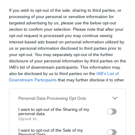
actualidad, existen diversas investigaciones de calidad
publicadas en revistas científicas que abordan
If you wish to opt-out of the sale, sharing to third parties, or
diferentes aspectos en relación con la homeopatía. Se
processing of your personal or sensitive information for
han identificado 142 ensayos clínicos, 23 revisiones
targeted advertising by us, please use the below opt-out
section to confirm your selection. Please note that after your
sistemáticas en enfermedades específicas y 5
opt-out request is processed you may continue seeing
metaanálisis sobre esta terapéutica, con conclusiones
interest-based ads based on personal information utilized by
favorables en diversas patologías.
us or personal information disclosed to third parties prior to
Se profundizará sobre aspectos como la actualización
your opt-out. You may separately opt-out of the further
de la composición y del mecanismo de acción de los
disclosure of your personal information by third parties on the
IAB’s list of downstream participants. This information may
medicamentos homeopáticos y en el campo de los
also be disclosed by us to third parties on the
IAB’s List of
estudios clínicos.
Downstream Participants
that may further disclose it to other
Además, se abordarán aspectos relacionados con
third parties.
homeopatía en veterinaria. En los últimos años se han
llevado a cabo diversos de estudios realizados en
Personal Data Processing Opt Outs
explotaciones ganaderas bovinas y avícolas que
I want to opt-out of the Sharing of my
demuestran la eficacia de los tratamientos
personal data.
Opted In
homeopáticos para facilitar el parto, el abordaje de las
mastitis y la reducción de los niveles de estrés, entre
I want to opt-out of the Sale of my
Personal Data.