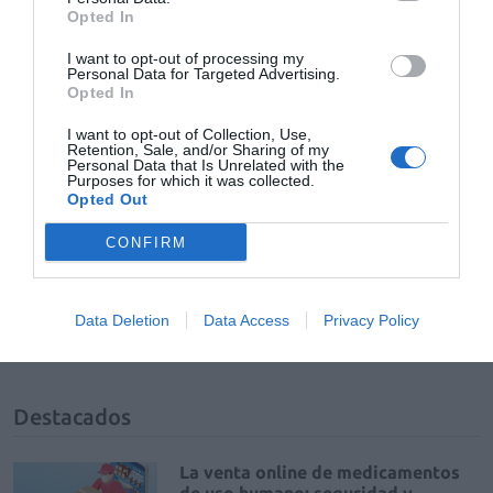
otras.
Opted In
I want to opt-out of processing my
Añadir
El Farmacéutico
como fuente preferida
Personal Data for Targeted Advertising.
de Google de forma gratuita
Opted In
Mantente informado con las últimas noticias de actualidad.
ACTIVAR AHORA
I want to opt-out of Collection, Use,
Retention, Sale, and/or Sharing of my
Personal Data that Is Unrelated with the
Purposes for which it was collected.
Opted Out
Tags
CONFIRM
vi congreso nacional de homeopatia
Data Deletion
Data Access
Privacy Policy
Homeopatía
homeopata
Destacados
La venta online de medicamentos