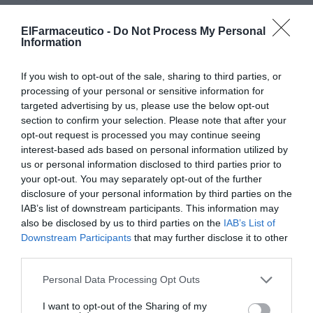
periódicos que pueden donar sangre periódicamente.
ElFarmaceutico -
Do Not Process My Personal
Information
Añadir
El Farmacéutico
como fuente preferida
de Google de forma gratuita
If you wish to opt-out of the sale, sharing to third parties, or
Mantente informado con las últimas noticias de actualidad.
processing of your personal or sensitive information for
ACTIVAR AHORA
targeted advertising by us, please use the below opt-out
section to confirm your selection. Please note that after your
opt-out request is processed you may continue seeing
Tags
interest-based ads based on personal information utilized by
us or personal information disclosed to third parties prior to
your opt-out. You may separately opt-out of the further
Día Mundial del Donante de Sangre
disclosure of your personal information by third parties on the
IAB’s list of downstream participants. This information may
Colegio de Farmacéuticos de Cantabria
also be disclosed by us to third parties on the
IAB’s List of
Downstream Participants
that may further disclose it to other
third parties.
Destacados
Personal Data Processing Opt Outs
I want to opt-out of the Sharing of my
La venta online de medicamentos