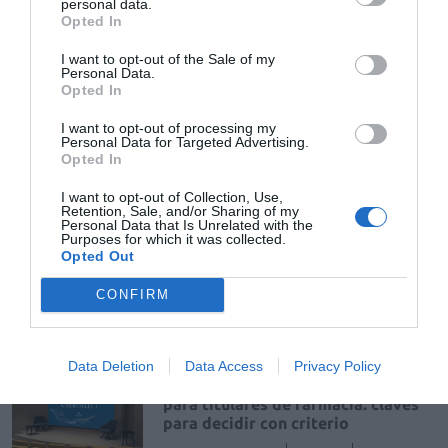
personal data.
de uso humano: seguridad y
Opted In
trazabilidad
I want to opt-out of the Sale of my
DIGITAL
Isabel Marín Moral
28/07/2026
Personal Data.
Opted In
Récord de comunicaciones para el
I want to opt-out of processing my
Personal Data for Targeted Advertising.
24 Congreso Nacional
Opted In
Farmacéutico de Oviedo
NOTICIAS Y NOVEDADES
Redacción
31/07/2026
I want to opt-out of Collection, Use,
Retention, Sale, and/or Sharing of my
Personal Data that Is Unrelated with the
Purposes for which it was collected.
Opted Out
La farmacia, un apoyo esencial en
el cuidado infantil
CONFIRM
NOTICIAS Y NOVEDADES
Redacción
30/07/2026
Data Deletion
Data Access
Privacy Policy
Nueva edición de Kardia Select
para titulares de farmacia: claves
para decidir con criterio