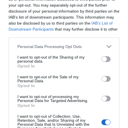
acción perdura en el tiempo por más de cuatro horas,
your opt-out. You may separately opt-out of the further
probado científicamente.
disclosure of your personal information by third parties on the
– Incrementa la autoestima de su usuario, al solucionar
IAB’s list of downstream participants. This information may
la halitosis.
also be disclosed by us to third parties on the
IAB’s List of
Downstream Participants
that may further disclose it to other
Like se vende en farmacias y parafarmacias con un PVP
third parties.
de 5 € (pack 5 unidades). Su Código Nacional es
Personal Data Processing Opt Outs
174674.0.
I want to opt-out of the Sharing of my
personal data.
Añadir
El Farmacéutico
como fuente preferida
Opted In
de Google de forma gratuita
Mantente informado con las últimas noticias de actualidad.
I want to opt-out of the Sale of my
Personal Data.
ACTIVAR AHORA
Opted In
I want to opt-out of processing my
Personal Data for Targeted Advertising.
Tags
Opted In
I want to opt-out of Collection, Use,
Retention, Sale, and/or Sharing of my
caramelo
halitosis
like
Personal Data that Is Unrelated with the