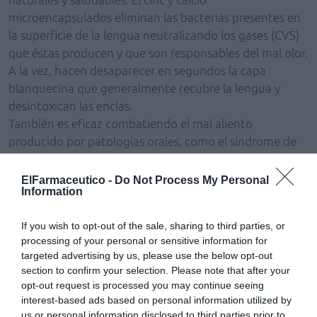
microencapsulados eliminan las bacterias presentes en
la superficie de la lengua neutralizando los gases (CVS)
que éstas producen y que son responsables del mal olor.
A la vez, hacen desaparecer en segundos la capa
blanquecina que generalmente recubre la lengua y
desintoxican las encías.
También es eficaz combatiendo el mal aliento
producido por patologías orales, como el síndrome de
boca seca, boca ardiente, inflamación de encías, úlceras
bucales y deterioro de las mismas.
ElFarmaceutico -
Do Not Process My Personal
Information
Además de reducir drásticamente el mal aliento y de
ejercer un efecto positivo sobre otras alteraciones
If you wish to opt-out of the sale, sharing to third parties, or
bucales, Like ofrece otras muchas ventajas:
processing of your personal or sensitive information for
– Formato compacto que puede ser usado en cualquier
targeted advertising by us, please use the below opt-out
momento y lugar.
section to confirm your selection. Please note that after your
– Acción rápida e inmediata.
opt-out request is processed you may continue seeing
– A diferencia de las perlas, chicles o colutorios, su
interest-based ads based on personal information utilized by
us or personal information disclosed to third parties prior to