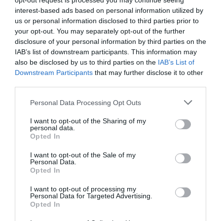
opt-out request is processed you may continue seeing
interest-based ads based on personal information utilized by
En la misma línea, María Teresa Climent ha destacado la
us or personal information disclosed to third parties prior to
importancia de «diagnosticar tempranamente la
your opt-out. You may separately opt-out of the further
demencia» y ha recomendado a los futuros
disclosure of your personal information by third parties on the
profesionales de la salud que presten atención al
IAB’s list of downstream participants. This information may
paciente «cuando se queja de pérdidas subjetivas de
also be disclosed by us to third parties on the
IAB’s List of
memoria», pues estas pérdidas de memoria pueden
Downstream Participants
that may further disclose it to other
third parties.
estar ligadas a un deterioro cognitivo leve, «un estadio
no bien definido, entre el envejecimiento y el
Personal Data Processing Opt Outs
Alzheimer».
I want to opt-out of the Sharing of my
personal data.
Climent, que ha desarrollado diferentes líneas de
Opted In
investigación sobre deterioro cognitivo y ha defendido
I want to opt-out of the Sale of my
recientemente su Tesis Doctoral en el CEU, ha
Personal Data.
destacado que «la persona mayor ha de estar
Opted In
cognitivamente activa», ya que factores como la
I want to opt-out of processing my
formación, la afición a la lectura, o las actividades
Personal Data for Targeted Advertising.
Opted In
sociales pueden proteger frente al Alzheimer.