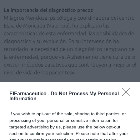
La importancia del diagnóstico precoz
Milagros Mendoza, psicóloga y coordinadora del centro
Elaia de Moncada (Valencia), ha explicado las
características de esta enfermedad, las posibilidades de
diagnóstico y su evolución. En su intervención ha
recordado la necesidad de un diagnóstico temprano de
la enfermedad, porque «el Alzheimer no tiene cura pero
existen métodos paliativos que contribuyen a mejorar el
nivel de vida de los pacientes».
La psicóloga ha hablado de los diferentes tratamientos
ElFarmaceutico -
Do Not Process My Personal
farmacológicos y no farmacológicos que existen para
Information
abordar esta enfermedad, y en este sentido ha
destacado el valor de terapias novedosas
If you wish to opt-out of the sale, sharing to third parties, or
(musicoterapia, multimedia, con animales,
processing of your personal or sensitive information for
multisensorial) que «estimulan y mantienen las
targeted advertising by us, please use the below opt-out
capacidades mentales».
section to confirm your selection. Please note that after your