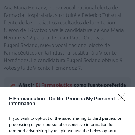
Ana María Herranz, nueva vocal nacional electa de
Farmacia Hospitalaria, sustituirá a Federico Tutau al
frente de la vocalía. Los resultados de la votación
fueron de 16 votos para la candidatura de Ana María
Herranz y 12 para la de Juan Pablo Ordovás.
Eugeni Sedano, nuevo vocal nacional electo de
Farmacéuticos en la Industria, sustituirá a Vicente
Hernández. La candidatura Eugeni Sedano obtuvo 9
votos y la de Vicente Hernández 7.
Añadir
El Farmacéutico
como fuente preferida
de Google de forma gratuita
Mantente informado con las últimas noticias de actualidad.
ElFarmaceutico -
Do Not Process My Personal
ACTIVAR AHORA
Information
If you wish to opt-out of the sale, sharing to third parties, or
processing of your personal or sensitive information for
Tags
targeted advertising by us, please use the below opt-out