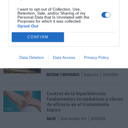
NOTICIAS Y NOVEDADES
Redacción
31/07/2026
I want to opt-out of Collection, Use,
Retention, Sale, and/or Sharing of my
Personal Data that Is Unrelated with the
La farmacia, un apoyo esencial en
Purposes for which it was collected.
el cuidado infantil
Opted Out
NOTICIAS Y NOVEDADES
Redacción
30/07/2026
CONFIRM
Nueva edición de Kardia Select
Data Deletion
Data Access
Privacy Policy
para titulares de farmacia: claves
para decidir con criterio
NOTICIAS Y NOVEDADES
Redacción
30/07/2026
Control de la hiperhidrosis:
fundamentos terapéuticos y claves
de eficacia en el tratamiento
tópico
SALUD
Irene González Orts
28/07/2026