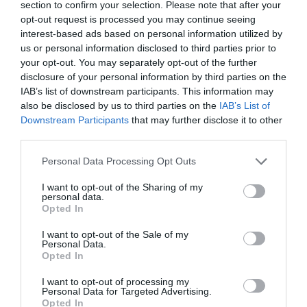
section to confirm your selection. Please note that after your
opt-out request is processed you may continue seeing
farmaceuticos en la industria
interest-based ads based on personal information utilized by
us or personal information disclosed to third parties prior to
farmacia hospitalaria
ana maria herranz
your opt-out. You may separately opt-out of the further
disclosure of your personal information by third parties on the
eugeni sedano i monasterio
IAB’s list of downstream participants. This information may
also be disclosed by us to third parties on the
IAB’s List of
Downstream Participants
that may further disclose it to other
Destacados
third parties.
Personal Data Processing Opt Outs
La venta online de medicamentos
de uso humano: seguridad y
I want to opt-out of the Sharing of my
trazabilidad
personal data.
Opted In
DIGITAL
Isabel Marín Moral
28/07/2026
I want to opt-out of the Sale of my
Personal Data.
Opted In
Récord de comunicaciones para el
24 Congreso Nacional
I want to opt-out of processing my
Farmacéutico de Oviedo
Personal Data for Targeted Advertising.
Opted In