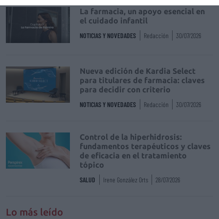
La farmacia, un apoyo esencial en
el cuidado infantil
NOTICIAS Y NOVEDADES
Redacción
30/07/2026
Nueva edición de Kardia Select
para titulares de farmacia: claves
para decidir con criterio
NOTICIAS Y NOVEDADES
Redacción
30/07/2026
Control de la hiperhidrosis:
fundamentos terapéuticos y claves
de eficacia en el tratamiento
tópico
SALUD
Irene González Orts
28/07/2026
Lo más leído