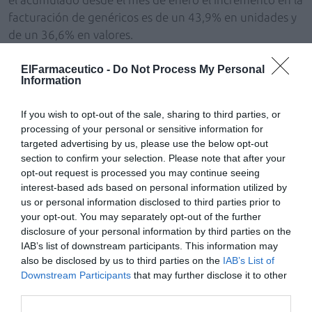
facturación de genéricos es de un 43,9% en unidades y
de un 36,6% en valores.
Los descuentos que las farmacias valencianas practican
ElFarmaceutico -
Do Not Process My Personal
Information
al Servasa y a las Mutuali-dades de Funcionarios han
sido de 3,8 millones en el mes de julio y de 29,6 millones
If you wish to opt-out of the sale, sharing to third parties, or
en el acumulado desde el mes de enero. En el año 2011
processing of your personal or sensitive information for
las farmacias valencianas harán descuentos por valor de
targeted advertising by us, please use the below opt-out
más de 50 millones de euros, lo que supone una re-
section to confirm your selection. Please note that after your
ducción de entre el 17,6 y el 20% del margen que
opt-out request is processed you may continue seeing
hubieran obtenido sin estas de-ducciones.
interest-based ads based on personal information utilized by
us or personal information disclosed to third parties prior to
your opt-out. You may separately opt-out of the further
Añadir
El Farmacéutico
como fuente preferida
disclosure of your personal information by third parties on the
de Google de forma gratuita
IAB’s list of downstream participants. This information may
Mantente informado con las últimas noticias de actualidad.
also be disclosed by us to third parties on the
IAB’s List of
ACTIVAR AHORA
Downstream Participants
that may further disclose it to other
third parties.