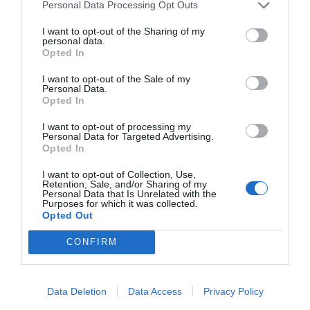
Personal Data Processing Opt Outs
Tags
I want to opt-out of the Sharing of my
personal data.
Valencia
julio 2011
ventas
Opted In
I want to opt-out of the Sale of my
Personal Data.
Opted In
Destacados
I want to opt-out of processing my
Personal Data for Targeted Advertising.
La venta online de medicamentos
Opted In
de uso humano: seguridad y
trazabilidad
I want to opt-out of Collection, Use,
Retention, Sale, and/or Sharing of my
DIGITAL
Isabel Marín Moral
28/07/2026
Personal Data that Is Unrelated with the
Purposes for which it was collected.
Opted Out
Récord de comunicaciones para el
CONFIRM
24 Congreso Nacional
Farmacéutico de Oviedo
NOTICIAS Y NOVEDADES
Redacción
31/07/2026
Data Deletion
Data Access
Privacy Policy