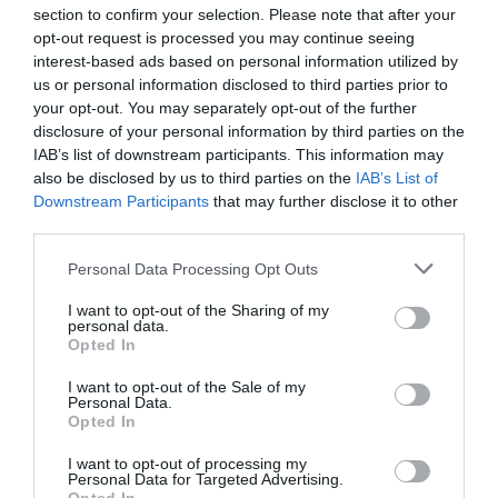
section to confirm your selection. Please note that after your
información científica y objetiva sobre este coronavirus.
opt-out request is processed you may continue seeing
interest-based ads based on personal information utilized by
Además, se ha elaborado un documento con
us or personal information disclosed to third parties prior to
información dirigida a la población general con el
your opt-out. You may separately opt-out of the further
objetivo de proporcionar información fiable, rigurosa y
disclosure of your personal information by third parties on the
objetiva, evitando alarmas y ofreciendo consejos
IAB’s list of downstream participants. This information may
also be disclosed by us to third parties on the
IAB’s List of
relacionados con la prevención en los casos necesarios.
Downstream Participants
that may further disclose it to other
third parties.
Se puede acceder al material en este link:
https://www.portalfarma.com/Profesionales/campanas
Personal Data Processing Opt Outs
salud-publica/infeccion-coronavirus-2019-
I want to opt-out of the Sharing of my
nCoV/Paginas/default.aspx
personal data.
Opted In
Añadir
El Farmacéutico
como fuente preferida
I want to opt-out of the Sale of my
de Google de forma gratuita
Personal Data.
Mantente informado con las últimas noticias de actualidad.
Opted In
ACTIVAR AHORA
I want to opt-out of processing my
Personal Data for Targeted Advertising.