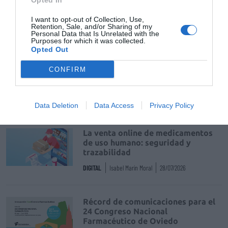
Opted In
Tags
I want to opt-out of Collection, Use,
Retention, Sale, and/or Sharing of my
Personal Data that Is Unrelated with the
Purposes for which it was collected.
organizacion farmaceutica colegial
Opted Out
farmacias comunitarias
Coronavirus
CONFIRM
Destacados
Data Deletion
Data Access
Privacy Policy
La venta online de medicamentos
de uso humano: seguridad y
trazabilidad
DIGITAL
Isabel Marín Moral
28/07/2026
Récord de comunicaciones para el
24 Congreso Nacional
Farmacéutico de Oviedo