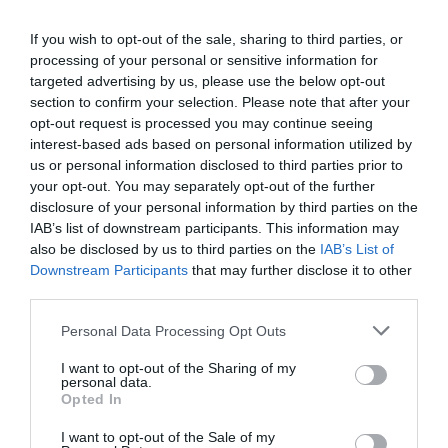
http://www.rubiosupplements.com
If you wish to opt-out of the sale, sharing to third parties, or
processing of your personal or sensitive information for
Añadir
El Farmacéutico
como fuente preferida
targeted advertising by us, please use the below opt-out
de Google de forma gratuita
section to confirm your selection. Please note that after your
Mantente informado con las últimas noticias de actualidad.
opt-out request is processed you may continue seeing
ACTIVAR AHORA
interest-based ads based on personal information utilized by
us or personal information disclosed to third parties prior to
your opt-out. You may separately opt-out of the further
disclosure of your personal information by third parties on the
Tags
IAB’s list of downstream participants. This information may
also be disclosed by us to third parties on the
IAB’s List of
complementos alimenticios
Downstream Participants
that may further disclose it to other
third parties.
Laboratorios Rubió
Rubió Supplements
Personal Data Processing Opt Outs
I want to opt-out of the Sharing of my
personal data.
Destacados
Opted In
I want to opt-out of the Sale of my
La venta online de medicamentos