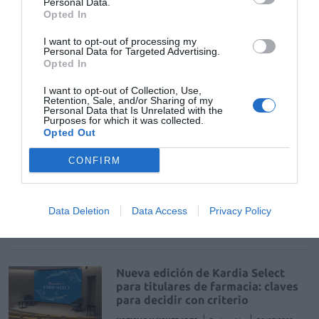
Personal Data.
de uso humano: seguridad y
Opted In
trazabilidad
I want to opt-out of processing my
DIGITAL
Isabel Marín Moral
28/07/2026
Personal Data for Targeted Advertising.
Opted In
Récord de comunicaciones para el
I want to opt-out of Collection, Use,
Retention, Sale, and/or Sharing of my
24 Congreso Nacional
Personal Data that Is Unrelated with the
Farmacéutico de Oviedo
Purposes for which it was collected.
Opted Out
NOTICIAS Y NOVEDADES
Redacción
31/07/2026
CONFIRM
La farmacia, un apoyo esencial en
el cuidado infantil
Data Deletion
Data Access
Privacy Policy
NOTICIAS Y NOVEDADES
Redacción
30/07/2026
Nueva edición de Kardia Select
para titulares de farmacia: claves
para decidir con criterio