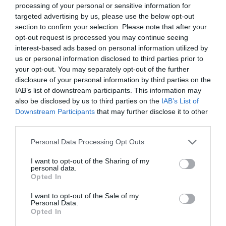
aportan un excelente perfil de
aminoácidos esenciales
,
processing of your personal or sensitive information for
con mayor proporción de
leucina
, aminoácido clave en
targeted advertising by us, please use the below opt-out
section to confirm your selection. Please note that after your
la
síntesis de proteínas musculares
. De esta forma
opt-out request is processed you may continue seeing
contribuye a conservar la masa muscular y favorecer la
interest-based ads based on personal information utilized by
recuperación, factores determinantes para preservar la
us or personal information disclosed to third parties prior to
funcionalidad y la independencia en la vida cotidiana. El
your opt-out. You may separately opt-out of the further
calcio y la vitamina D, por su parte, contribuyen al
disclosure of your personal information by third parties on the
IAB’s list of downstream participants. This information may
mantenimiento de los huesos en condiciones normales,
also be disclosed by us to third parties on the
IAB’s List of
reforzando la base estructural del movimiento.
Downstream Participants
that may further disclose it to other
third parties.
Aporta
energía
gracias a su contenido de 26 vitaminas
y minerales entre los que destacan las vitaminas del
Personal Data Processing Opt Outs
complejo B y el hierro, que contribuyen al metabolismo
I want to opt-out of the Sharing of my
energético normal y ayudan a reducir el cansancio y la
personal data.
Opted In
fatiga. Además, nutrientes como las vitaminas C y D y el
zinc apoyan la función del sistema inmunitario.
I want to opt-out of the Sale of my
Personal Data.
Opted In
Gracias a la incorporación de dos
cepas probióticas de
referencia
,
B. lactis HN019
y
B. infantis IM-1®
, ayuda