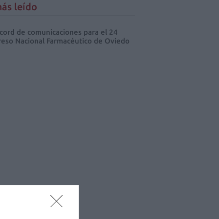
ás leído
cord de comunicaciones para el 24
eso Nacional Farmacéutico de Oviedo