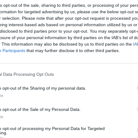
to opt-out of the sale, sharing to third parties, or processing of your per
formation for targeted advertising by us, please use the below opt-out s
r selection. Please note that after your opt-out request is processed y
fuente preferida de Google
eing interest-based ads based on personal information utilized by us or
ACTIVAR AHORA
disclosed to third parties prior to your opt-out. You may separately opt-
ticias de actualidad.
losure of your personal information by third parties on the IAB’s list of
. This information may also be disclosed by us to third parties on the
IA
Participants
that may further disclose it to other third parties.
l Data Processing Opt Outs
e Alimentos
o opt-out of the Sharing of my personal data.
In
o opt-out of the Sale of my Personal Data.
In
enta online de medicamentos de
to opt-out of processing my Personal Data for Targeted
ing.
humano: seguridad y trazabilidad
In