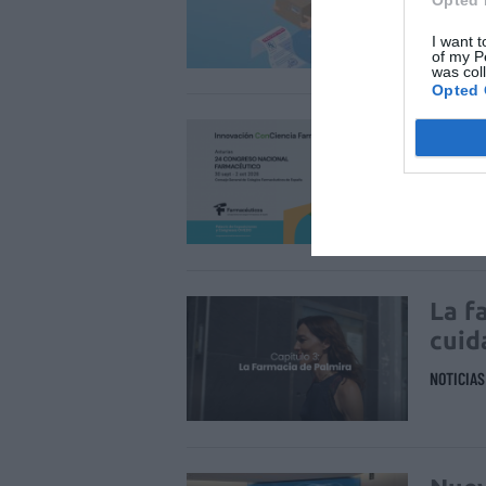
DIGITAL
I want t
of my P
was col
Opted 
Réco
Cong
Ovi
NOTICIA
La f
cuid
NOTICIA