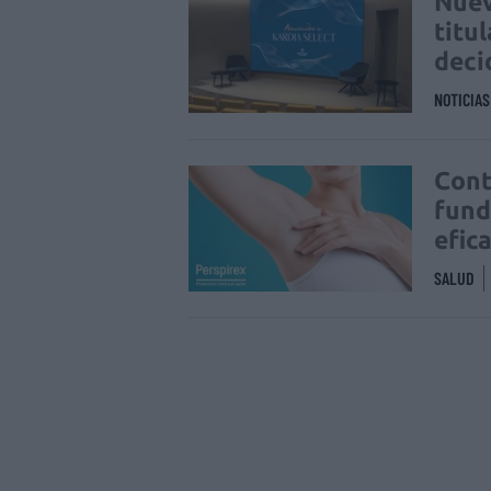
Nuev
titu
deci
NOTICIA
Cont
fund
efic
SALUD