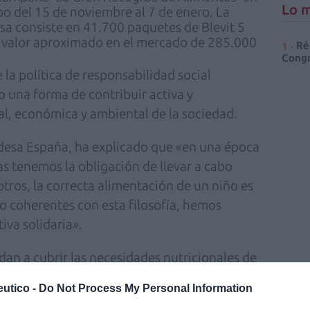
Lo m
bo del 15 de noviembre al 7 de enero. La
sa consiste en 41.700 paquetes de Blevit 5
n valor aproximado en el mercado de 285.000
Ré
Congr
la política de responsabilidad social
 una forma de contribuir activa y
al, económica y ambiental de la sociedad.
rdesa España, ha explicado que «en una época
sas tenemos la obligación de llevar a cabo
tros, la correcta alimentación de un niño es
o coherentes con esta filosofía, hemos
iva solidaria».
udan a cubrir las necesidades nutricionales de
imiento y desarrollo, gracias a la cuidada
utico -
Do Not Process My Personal Information
composición y a su fórmula enriquecida con