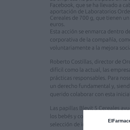
Facebook, que se ha llevado a ca
aportación de Laboratorios Orde
Cereales de 700 g, que tienen u
euros.
Esta acción se enmarca dentro de 
corporativa de la compañía, como
voluntariamente a la mejora soci
Roberto Costillas, director de O
difícil como la actual, las empre
prácticas responsables. Para noso
un derecho fundamental y, siend
querido colaborar con esta iniciat
Las papillas Blevit 5 Cereales ay
los bebés y contribuyen a su crec
ElFarmace
selección de ingredientes de su 