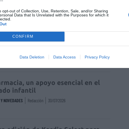
Isabel Marín Moral
28/07/2026
o opt-out of Collection, Use, Retention, Sale, and/or Sharing
ersonal Data that Is Unrelated with the Purposes for which it
lected.
Out
rd de comunicaciones para el 24
CONFIRM
reso Nacional Farmacéutico de
edo
Data Deletion
Data Access
Privacy Policy
S Y NOVEDADES
Redacción
31/07/2026
armacia, un apoyo esencial en el
ado infantil
S Y NOVEDADES
Redacción
30/07/2026