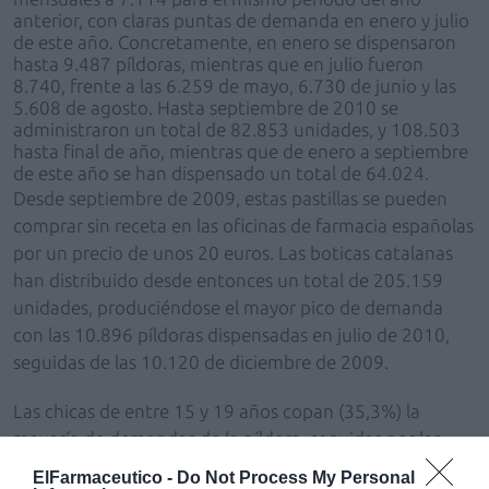
anterior, con claras puntas de demanda en enero y julio
de este año. Concretamente, en enero se dispensaron
hasta 9.487 píldoras, mientras que en julio fueron
8.740, frente a las 6.259 de mayo, 6.730 de junio y las
5.608 de agosto. Hasta septiembre de 2010 se
administraron un total de 82.853 unidades, y 108.503
hasta final de año, mientras que de enero a septiembre
de este año se han dispensado un total de 64.024.
Desde septiembre de 2009, estas pastillas se pueden
comprar sin receta en las oficinas de farmacia españolas
por un precio de unos 20 euros. Las boticas catalanas
han distribuido desde entonces un total de 205.159
unidades, produciéndose el mayor pico de demanda
con las 10.896 píldoras dispensadas en julio de 2010,
seguidas de las 10.120 de diciembre de 2009.
Las chicas de entre 15 y 19 años copan (35,3%) la
mayoría de demandas de la píldora, seguidas por las
chicas de 20 a 24 (24,8%) y de 25 a 28 (16,8%), aunque
ElFarmaceutico -
Do Not Process My Personal