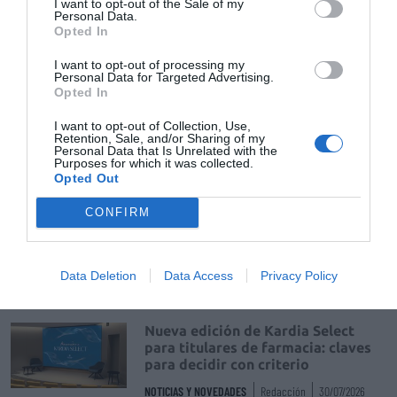
de uso humano: seguridad y
I want to opt-out of the Sale of my
Personal Data.
trazabilidad
Opted In
DIGITAL
Isabel Marín Moral
28/07/2026
I want to opt-out of processing my
Personal Data for Targeted Advertising.
Opted In
Récord de comunicaciones para el
24 Congreso Nacional
I want to opt-out of Collection, Use,
Farmacéutico de Oviedo
Retention, Sale, and/or Sharing of my
Personal Data that Is Unrelated with the
Purposes for which it was collected.
NOTICIAS Y NOVEDADES
Redacción
31/07/2026
Opted Out
CONFIRM
La farmacia, un apoyo esencial en
el cuidado infantil
NOTICIAS Y NOVEDADES
Redacción
30/07/2026
Data Deletion
Data Access
Privacy Policy
Nueva edición de Kardia Select
para titulares de farmacia: claves
para decidir con criterio
NOTICIAS Y NOVEDADES
Redacción
30/07/2026