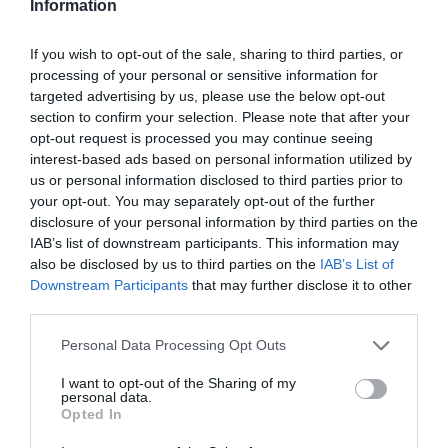
un 1,6% de las chicas tenían de 11 a 14 años.
Information
If you wish to opt-out of the sale, sharing to third parties, or
Añadir
El Farmacéutico
como fuente preferida
processing of your personal or sensitive information for
de Google de forma gratuita
targeted advertising by us, please use the below opt-out
Mantente informado con las últimas noticias de actualidad.
section to confirm your selection. Please note that after your
ACTIVAR AHORA
opt-out request is processed you may continue seeing
interest-based ads based on personal information utilized by
us or personal information disclosed to third parties prior to
Tags
your opt-out. You may separately opt-out of the further
disclosure of your personal information by third parties on the
IAB’s list of downstream participants. This information may
farmacias
píldora del día después
also be disclosed by us to third parties on the
IAB’s List of
Downstream Participants
that may further disclose it to other
farmacia
third parties.
Personal Data Processing Opt Outs
Destacados
I want to opt-out of the Sharing of my
personal data.
Opted In
La venta online de medicamentos