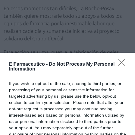
En estos momentos tan difíciles, La Roche-Posay
también quiere mostrarle todo su apoyo a todos los
equipos de farmacia por la inestimable labor que
realizan cada día y sumar esta iniciativa al proyecto
solidario del Grupo L’Oréal.
Esta acción se suma, pues, a la fabricación de geles
desinfectantes puestos a disposición de las autoridades
ElFarmaceutico -
Do Not Process My Personal
sanitarias españolas a través de la fábrica internacional
Information
de L’Oréal en Burgos y a los envíos de 50.000 unidades
de cremas reparadoras para casi 300 hospitales de toda
If you wish to opt-out of the sale, sharing to third parties, or
España.
processing of your personal or sensitive information for
targeted advertising by us, please use the below opt-out
section to confirm your selection. Please note that after your
Más información del proyecto solidario del Grupo
opt-out request is processed you may continue seeing
L’Oréal en Europa en:
interest-based ads based on personal information utilized by
https://www.loreal.es/periodistas/notas-de-
us or personal information disclosed to third parties prior to
prensa/2020/mar/el-grupo-loral-lanza-un-programa-
your opt-out. You may separately opt-out of the further
solidariopara-luchar-contra-el-coronavirus-en-europa
disclosure of your personal information by third parties on the