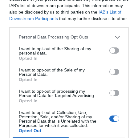
IAB’s list of downstream participants. This information may
also be disclosed by us to third parties on the
IAB’s List of
Añadir
El Farmacéutico
como fuente preferida
Downstream Participants
that may further disclose it to other
de Google de forma gratuita
third parties.
Mantente informado con las últimas noticias de actualidad.
ACTIVAR AHORA
Personal Data Processing Opt Outs
I want to opt-out of the Sharing of my
personal data.
Opted In
Tags
I want to opt-out of the Sale of my
Personal Data.
La RochePosay
gel hidroalcohólico
Opted In
covid19
Coronavirus
I want to opt-out of processing my
Personal Data for Targeted Advertising.
Opted In
productos de higiene
I want to opt-out of Collection, Use,
Retention, Sale, and/or Sharing of my
Personal Data that Is Unrelated with the
Purposes for which it was collected.
Destacados
Opted Out