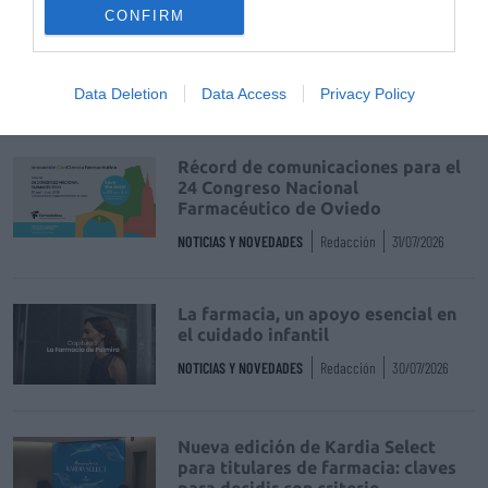
CONFIRM
La venta online de medicamentos
de uso humano: seguridad y
trazabilidad
Data Deletion
Data Access
Privacy Policy
DIGITAL
Isabel Marín Moral
28/07/2026
Récord de comunicaciones para el
24 Congreso Nacional
Farmacéutico de Oviedo
NOTICIAS Y NOVEDADES
Redacción
31/07/2026
La farmacia, un apoyo esencial en
el cuidado infantil
NOTICIAS Y NOVEDADES
Redacción
30/07/2026
Nueva edición de Kardia Select
para titulares de farmacia: claves
para decidir con criterio