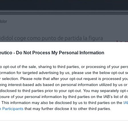
dolor
ididol coge como punto de partida la figura
Lo m
 de cabeza, muscular o menstrual. De este
utico -
Do Not Process My Personal Information
Zambon da a conocer su producto, Espididol,
No se
comprimidos.
to opt-out of the sale, sharing to third parties, or processing of your per
 causas del dolor y la manera de afrontarlo y
formation for targeted advertising by us, please use the below opt-out s
presenta bajo las formas más comunes: lumbar,
r selection. Please note that after your opt-out request is processed y
eing interest-based ads based on personal information utilized by us or
disclosed to third parties prior to your opt-out. You may separately opt-
lar puede lograrse corrigiendo las malas
losure of your personal information by third parties on the IAB’s list of
olor de cabeza el ejercicio físico repercute
. This information may also be disclosed by us to third parties on the
IA
Participants
that may further disclose it to other third parties.
scular. Dormir lo suficiente contribuye
 son algunos de los mensajes que se cuelgan