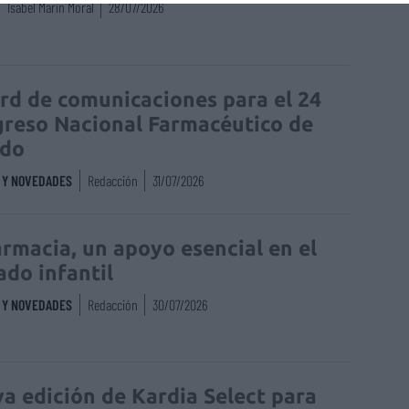
Isabel Marín Moral
28/07/2026
rd de comunicaciones para el 24
reso Nacional Farmacéutico de
edo
S Y NOVEDADES
Redacción
31/07/2026
armacia, un apoyo esencial en el
ado infantil
S Y NOVEDADES
Redacción
30/07/2026
a edición de Kardia Select para