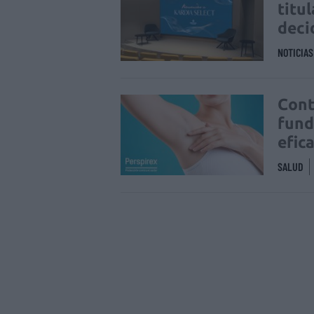
titu
deci
NOTICIA
Cont
fund
efic
SALUD