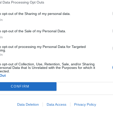
l Data Processing Opt Outs
fuente preferida de Google
o opt-out of the Sharing of my personal data.
ACTIVAR AHORA
In
ticias de actualidad.
o opt-out of the Sale of my Personal Data.
In
to opt-out of processing my Personal Data for Targeted
ing.
In
o opt-out of Collection, Use, Retention, Sale, and/or Sharing
bon
espididol
ersonal Data that Is Unrelated with the Purposes for which it
lected.
Out
CONFIRM
enta online de medicamentos de
Data Deletion
Data Access
Privacy Policy
humano: seguridad y trazabilidad