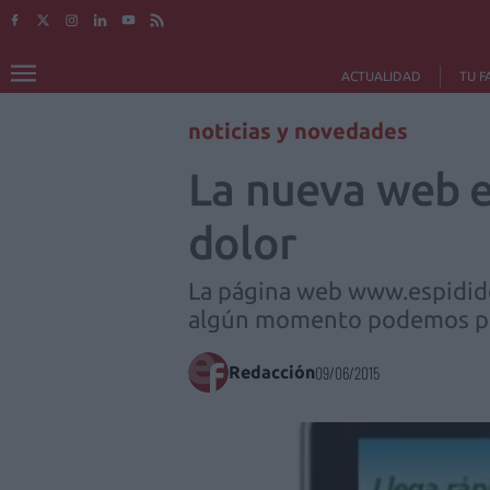
ACTUALIDAD
TU F
noticias y novedades
La nueva web es
dolor
La página web www.espididol
algún momento podemos pa
Redacción
09/06/2015