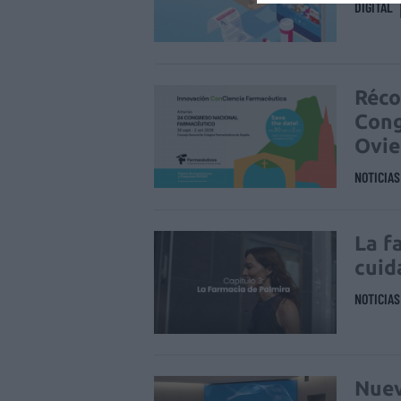
DIGITAL
Réco
Cong
Ovi
NOTICIA
La f
cuid
NOTICIA
Nuev