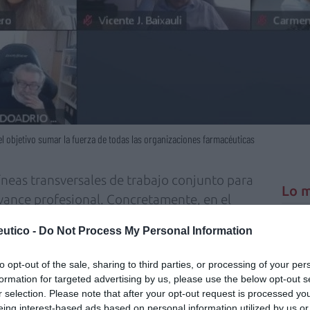
l objetivo sumar la fuerza de todas las organizaciones farmacéuticas
íneas transversales de trabajo conjunto para
Lo m
avance profesional. Concretamente, en el
ará un plan de atención integral al paciente
Nu
utico -
Do Not Process My Personal Information
luyan y coordinen las actividades de atención
titula
criter
aximizar la calidad del servicio prestado al
to opt-out of the sale, sharing to third parties, or processing of your per
dad de una farmacia asistencial. Por otra
La
formation for targeted advertising by us, please use the below opt-out s
cuidad
r selection. Please note that after your opt-out request is processed y
 de la formación continuada por su implicación
eing interest-based ads based on personal information utilized by us or