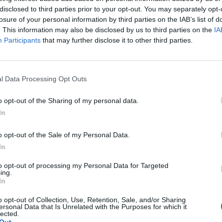
esionales farmacéuticos. En otro de los grupos
Ré
disclosed to third parties prior to your opt-out. You may separately opt-
Congr
eación de las especialidades farmacéuticas en
losure of your personal information by third parties on the IAB’s list of
. This information may also be disclosed by us to third parties on the
IA
Participants
that may further disclose it to other third parties.
rmato virtual, la Mesa de la Profesión
 rotundo rechazo a determinados «ataques a
l Data Processing Opt Outs
mostrado su voluntad de impulsar la
esionales sanitarios.
o opt-out of the Sharing of my personal data.
In
o opt-out of the Sale of my Personal Data.
In
to opt-out of processing my Personal Data for Targeted
ing.
fuente preferida de Google
In
ACTIVAR AHORA
ticias de actualidad.
o opt-out of Collection, Use, Retention, Sale, and/or Sharing
ersonal Data that Is Unrelated with the Purposes for which it
lected.