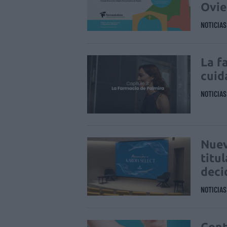
Ovi
NOTICIA
La f
cuid
NOTICIA
Nuev
titu
deci
NOTICIA
Cont