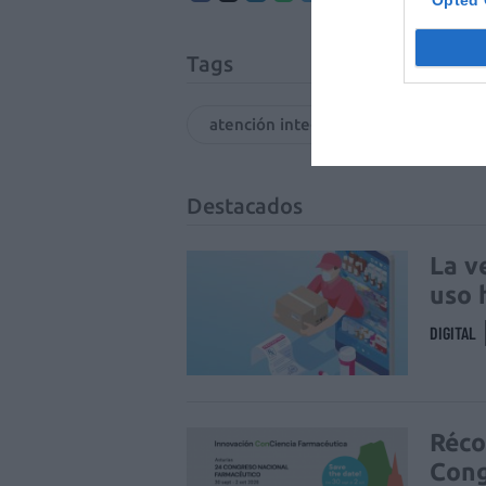
Opted 
Tags
atención integral
salud
Destacados
La v
uso 
DIGITAL
Réco
Cong