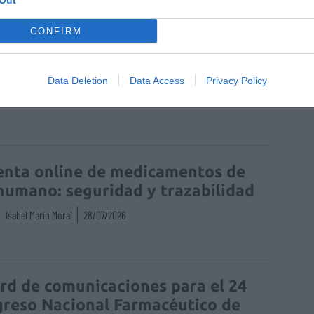
Out
CONFIRM
Data Deletion
Data Access
Privacy Policy
enta online de medicamentos de
humano: seguridad y trazabilidad
Isabel Marín Moral
28/07/2026
rd de comunicaciones para el 24
reso Nacional Farmacéutico de