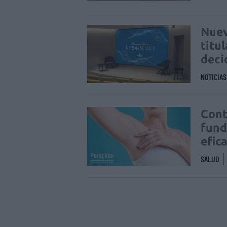
Nuev
titu
deci
NOTICIA
Cont
fund
efic
SALUD