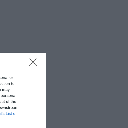
sonal or
ection to
ou may
 personal
out of the
 downstream
B’s List of