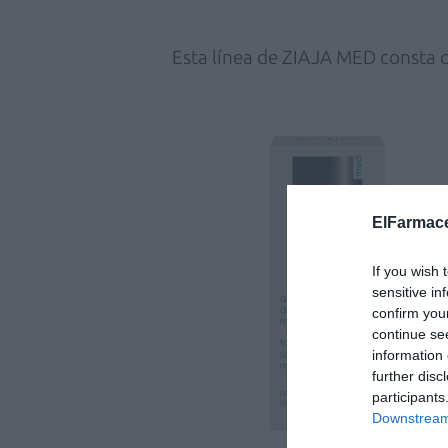
Esta línea de ZIAJA MED consta 
ElFarmace
If you wish 
sensitive in
confirm you
continue se
information 
further disc
participants
Downstream 