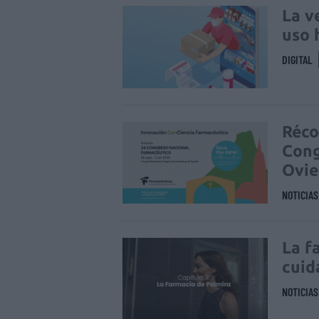
La v
uso 
DIGITAL
Réco
Cong
Ovi
NOTICIA
La f
cuid
NOTICIA