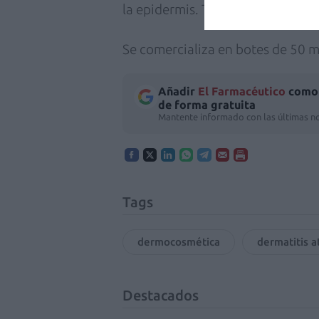
la epidermis. También suaviza, hid
Se comercializa en botes de 50 m
Añadir
El Farmacéutico
como 
de forma gratuita
Mantente informado con las últimas no
Tags
dermocosmética
dermatitis a
Destacados