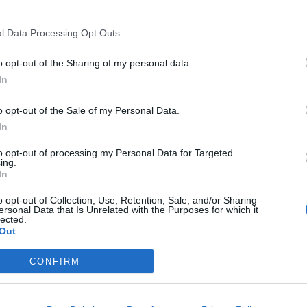
l Data Processing Opt Outs
ropiedades calmantes, protectoras e
o opt-out of the Sharing of my personal data.
 la barrera hidrolipídica natural de la
In
e la sequedad de la piel; alivia la irritación
ia.
o opt-out of the Sale of my Personal Data.
In
ml y con un PVR de 6,99 €.
to opt-out of processing my Personal Data for Targeted
ing.
In
ucha
con propiedades hidratantes y calmantes,
 aspereza de la piel.
o opt-out of Collection, Use, Retention, Sale, and/or Sharing
ersonal Data that Is Unrelated with the Purposes for which it
lected.
Out
ml y con un PVR de 7,99 €.
CONFIRM
a a reducir la sequedad de la piel y su
restaurar la barrera natural hidrolipídica de