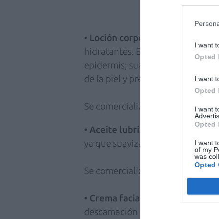
Persona
•
Loción corporal nutritiva
con p
I want t
hidratantes. En concreto, restaura
Opted 
epidermis; suaviza, hidrata y reduc
de la piel y previene su recurrenc
I want t
Opted 
Se comercializa en botes de 400 
I want 
Advertis
Opted 
• Aceite lubricante de baño y d
ya que suaviza, limpia y reduce la
I want t
of my P
was col
Opted 
Se comercializa en botes de 270 
• Crema facial calmante
que ayud
descamación excesiva, además de 