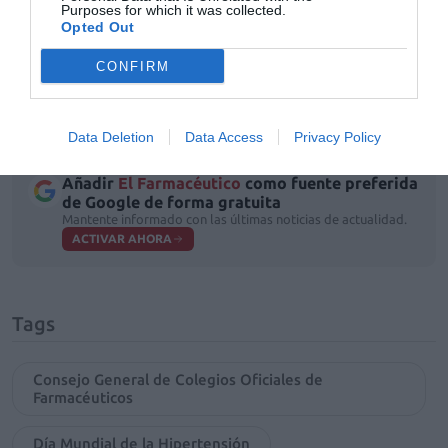
medicación, derivando al paciente al médico,
Purposes for which it was collected.
consciente de que la colaboración con el equipo
Opted Out
pluridisciplinar es indispensable para alcanzar
CONFIRM
resultados adecuados de los tratamientos,
específicamente con el servicio de seguimiento
farmacoterapéutico a los pacientes.
Data Deletion
Data Access
Privacy Policy
Añadir
El Farmacéutico
como fuente preferida
de Google de forma gratuita
Mantente informado con las últimas noticias de actualidad.
ACTIVAR AHORA
Tags
Consejo General de Colegios Oficiales de
Farmacéuticos
Día Mundial de la Hipertensión