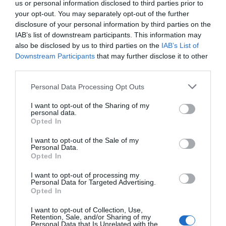
us or personal information disclosed to third parties prior to
para qué era el medicamento que utilizaba, y un 48%
your opt-out. You may separately opt-out of the further
no sabía cómo utilizarlo. Además, los resultados del
disclosure of your personal information by third parties on the
servicio deseguimiento farmacoterapéutico desvelaron
IAB’s list of downstream participants. This information may
que una tercera parte de los pacientes incluidos
also be disclosed by us to third parties on the
IAB’s List of
reconocían ser fumadores y de ellos la cuarta parte no
Downstream Participants
that may further disclose it to other
seguían una dieta pobre en grasas o sal.
third parties.
Personal Data Processing Opt Outs
En todos los casos el farmacéutico intervino incidiendo
en las medidas higiénicas dietéticas necesarias, en el
I want to opt-out of the Sharing of my
personal data.
ámbito de la educación sanitaria. Además, se
Opted In
detectaron resultados negativos asociados a la
medicación (RNM), fundamentalmente por falta de
I want to opt-out of the Sale of my
Personal Data.
efectividad del tratamiento. La intervención del
Opted In
farmacéutico en estos casos dio lugar a que el 33% de
I want to opt-out of processing my
los pacientes mejoraran en su patología.
Personal Data for Targeted Advertising.
Opted In
En la mayoría de los casos el farmacéutico intervino
I want to opt-out of Collection, Use,
para resolver los resultados negativos asociados a la
Retention, Sale, and/or Sharing of my
Personal Data that Is Unrelated with the