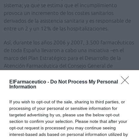
sistema; ya que se estima que el incumplimiento
provoca un incremento de los costes sanitarios
derivados de la asistencia sanitaria y es responsable de
entre un 2 y un 12% de las hospitalizaciones.
Así, durante los años 2006 y 2007, 3.500 farmacéuticos
de toda España llevaron a cabo una iniciativa –en el
marco del Plan Estratégico para el Desarrollo de la
Atención Farmacéutica del Consejo General de
Farmacéuticos– en la que participaron cerca de 10.000
pacientes hipertensos. La acción se centró en los
ElFarmaceutico -
Do Not Process My Personal
Information
servicios de dispensación de antihipertensivos IECA y
ARA II y seguimiento farmacoterapéutico a pacientes
If you wish to opt-out of the sale, sharing to third parties, or
hipertensos con algún otro factor de riesgo
processing of your personal or sensitive information for
cardiovascular.
targeted advertising by us, please use the below opt-out
section to confirm your selection. Please note that after your
De los datos obtenidos en el servicio de dispensación, se
opt-out request is processed you may continue seeing
puede destacar que el 44% de los pacientes desconocía
interest-based ads based on personal information utilized by