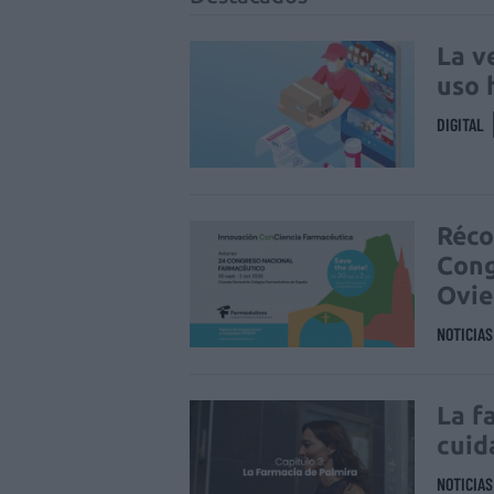
La v
uso 
DIGITAL
Réco
Cong
Ovi
NOTICIA
La f
cuid
NOTICIA