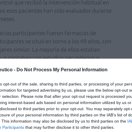
ntrol que recibió la intervención habitual en
os esos pacientes han sido evaluados durante
 meses.
acias participantes fueron farmacias de
ticipantes se situó en torno a los 49 años, con
res similar. La mayoría de ellos estaban
, o contaban con estudios secundarios o
 media de 28 años fumando con un consumo
utico -
Do Not Process My Personal Information
habían realizado algunos intentos previos para
to opt-out of the sale, sharing to third parties, or processing of your per
formation for targeted advertising by us, please use the below opt-out s
r selection. Please note that after your opt-out request is processed y
eing interest-based ads based on personal information utilized by us or
disclosed to third parties prior to your opt-out. You may separately opt-
n señalan que, de aquellos pacientes que
losure of your personal information by third parties on the IAB’s list of
de intervención, el 69% de los incluidos en el
. This information may also be disclosed by us to third parties on the
IA
ó el programa CESAR consiguieron dejar el
Participants
that may further disclose it to other third parties.