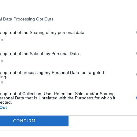
e control solo lo consiguieron el 53%.
o el seguimiento, los datos evidenciaron que
l Data Processing Opt Outs
upo CESAR tuvieron menos recaídas y mayor
umar.
o opt-out of the Sharing of my personal data.
In
esidente de la Fundación SEFAC y uno de los
«demuestra que la intervención mediante la
o opt-out of the Sale of my Personal Data.
onal farmacéutico asistencial para la cesación
In
ora la calidad de vida de los pacientes
to opt-out of processing my Personal Data for Targeted
ing.
bandonar el tabaco con más porcentaje de
In
a el sistema sanitario, ya que no se puede
o opt-out of Collection, Use, Retention, Sale, and/or Sharing
fecta a cerca de un 30% de la población
ersonal Data that Is Unrelated with the Purposes for which it
lected.
vitable de mortalidad».
Out
rá en marcha la campaña «Es tu momento:
CONFIRM
la Fundación SEFAC. En este caso, los
zarán un breve cuestionario a sus pacientes,