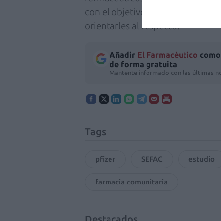
con el objetivo de concienciarles
orientarles al respecto.
Añadir
El Farmacéutico
como 
de forma gratuita
Mantente informado con las últimas no
Tags
pfizer
SEFAC
estudio
farmacia comunitaria
Destacados