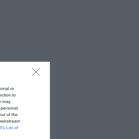
sonal or
ection to
ou may
 personal
out of the
 downstream
B’s List of