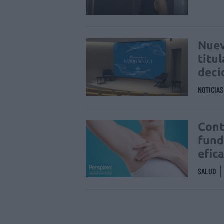
Nuev
titu
deci
NOTICIA
Cont
fund
efic
SALUD