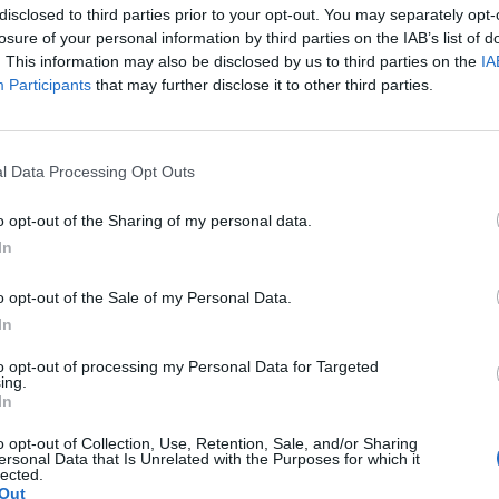
trol de temperaturas, el control del lote, de
disclosed to third parties prior to your opt-out. You may separately opt-
losure of your personal information by third parties on the IAB’s list of
el papel centinela. Por la tarde el tema a
. This information may also be disclosed by us to third parties on the
IA
sionales: retos y expectativas», con dos mesas
Participants
that may further disclose it to other third parties.
que se espera de la distribución.
 participar en esta jornada pueden tramitar
 del Consejo General de Colegios
l Data Processing Opt Outs
 espacio específico sobre la misma. En dicho
o opt-out of the Sharing of my personal data.
esados pueden también consultar el programa
In
elativa a la jornada.
o opt-out of the Sale of my Personal Data.
In
fuente preferida de Google
ACTIVAR AHORA
to opt-out of processing my Personal Data for Targeted
ticias de actualidad.
ing.
In
o opt-out of Collection, Use, Retention, Sale, and/or Sharing
ersonal Data that Is Unrelated with the Purposes for which it
lected.
Out