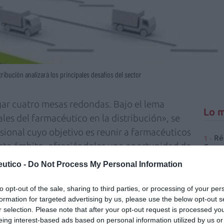
ribución analizará los principales desafíos del sector
gar cuatro mesas redondas. Bajo el lema
Lo m
les del farmacéutico en la distribución», se
sional cuyo objetivo es reunir a farmacéuticos
Ré
este ámbito, ofreciéndoles una oportunidad de
Congr
 sido declarada de interés sanitario por el
utico -
Do Not Process My Personal Information
Sociales e Igualdad.
 comenzará con dos mesas redondas en las que
to opt-out of the sale, sharing to third parties, or processing of your per
formation for targeted advertising by us, please use the below opt-out s
 después del RD 782/2013 y las directrices de
r selection. Please note that after your opt-out request is processed y
planteará el enfoque de la Administración y el
eing interest-based ads based on personal information utilized by us or