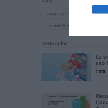
Tags
distribución farmacéutica
I Jornada Profesional de Farmacéutic
Destacados
La v
uso 
DIGITAL
Réco
Cong