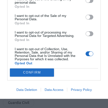
proactivos a la hora de notificar delitos o situaciones
personal data.
Opted In
que pongan en riesgo a nuestros mayores y que juntos
consigamos mejorar su seguridad y calidad de vida», ha
I want to opt-out of the Sale of my
concluido.
Personal Data.
Opted In
I want to opt-out of processing my
Añadir
El Farmacéutico
como fuente preferida
Personal Data for Targeted Advertising.
de Google de forma gratuita
Opted In
Mantente informado con las últimas noticias de actualidad.
ACTIVAR AHORA
I want to opt-out of Collection, Use,
Retention, Sale, and/or Sharing of my
Personal Data that Is Unrelated with the
Purposes for which it was collected.
Opted Out
Tags
CONFIRM
luis gonzalez diez
Data Deletion
Data Access
Privacy Policy
Colegio Oficial de Farmacéuticos de Madrid
Guardia Civil