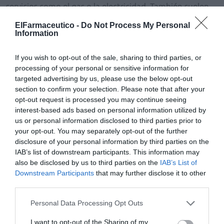
servicios como el gas o la electricidad. También suelen
ser víctimas de prácticas abusivas como pequeños robos
ElFarmaceutico -
Do Not Process My Personal
y hurtos familiares o de cuidadores a su cargo.
Information
Esta colaboración se enmarca en la Instrucción 1/2014
If you wish to opt-out of the sale, sharing to third parties, or
de la Secretaría de Estado de Seguridad, para dar
processing of your personal or sensitive information for
continuidad al «Plan Mayor Seguridad», dirigido a la
targeted advertising by us, please use the below opt-out
section to confirm your selection. Please note that after your
prevención y mejora de la seguridad de nuestros
opt-out request is processed you may continue seeing
mayores.
interest-based ads based on personal information utilized by
us or personal information disclosed to third parties prior to
Durante su intervención, el presidente del COFM ha
your opt-out. You may separately opt-out of the further
recalcado que «el maltrato físico o psíquico que sufren
disclosure of your personal information by third parties on the
muchas personas mayores es un problema importante
IAB’s list of downstream participants. This information may
also be disclosed by us to third parties on the
IAB’s List of
de salud pública» y ha hecho un llamamiento para
Downstream Participants
that may further disclose it to other
tratar de «prevenir, paliar y combatir en lo posible las
third parties.
principales amenazas a la seguridad de las personas
mayores». «Confío en que la profesión farmacéutica se
Personal Data Processing Opt Outs
vuelque también en este objetivo, que seamos
I want to opt-out of the Sharing of my