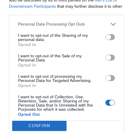
farmacias comunitarias (22.000 establecimientos y
más de 50.000 profesionales) es la red sanitaria más
Downstream Participants
that may further disclose it to other
extensa del país y su participación en campañas de
third parties.
toda índole juega un papel vital para llegar a la
población, ya sea en el medio urbano o rural. Incluso,
Personal Data Processing Opt Outs
recientemente SEFAC ha vuelto a ofrecer su
I want to opt-out of the Sharing of my
colaboración a las administraciones para colaborar en
personal data.
la detección de casos de COVID-19 mediante la
Opted In
realización de test de alta sensibilidad y especificidad.
Por último y no menos importante, la labor como
I want to opt-out of the Sale of my
Personal Data.
consejero y apoyo en la comunidad, pues las
Opted In
farmacias ofrecen 182 millones de consejos sanitarios
anuales ajenos a la dispensación de medicamentos.
I want to opt-out of processing my
Esto significa que de cada tres pacientes que acuden
Personal Data for Targeted Advertising.
a la farmacia solo uno recibe asesoramiento
Opted In
profesional retirando un medicamento, lo que
significa que el resto se lleva otro tipo de consejo o
I want to opt-out of Collection, Use,
Retention, Sale, and/or Sharing of my
recomendación.
Personal Data that Is Unrelated with the
Purposes for which it was collected.
Opted Out
«Sin la participación activa de los farmacéuticos
comunitarios en las estrategias del Servicio Nacional de
CONFIRM
Salud no se podrán afrontar con éxito los grandes retos