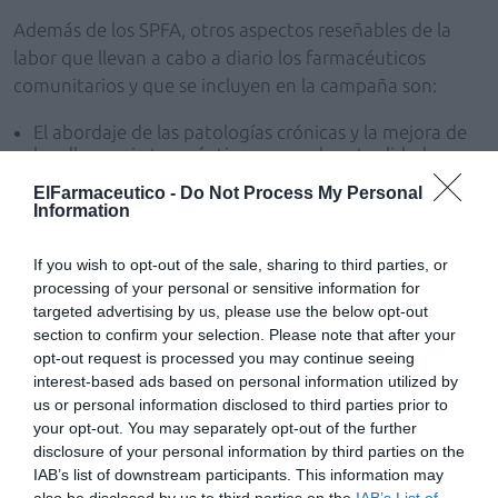
Además de los SPFA, otros aspectos reseñables de la
labor que llevan a cabo a diario los farmacéuticos
comunitarios y que se incluyen en la campaña son:
El abordaje de las patologías crónicas y la mejora de
la adherencia terapéutica que, en la actualidad
supone un auténtico problema de salud pública, pues
ElFarmaceutico -
Do Not Process My Personal
se estima que prácticamente el 50% de los pacientes
Information
crónicos no cumple adecuadamente su tratamiento.
La resolución de consultas por síntomas menores
If you wish to opt-out of the sale, sharing to third parties, or
(gripes, resfriados, acidez, problemas dermatológicos,
processing of your personal or sensitive information for
dolor leve, etc.), ya que a través del servicio de
targeted advertising by us, please use the below opt-out
indicación farmacéutica los farmacéuticos pueden
section to confirm your selection. Please note that after your
resolver hasta el 70% de estas consultas sin
opt-out request is processed you may continue seeing
necesidad de que los pacientes tengan que
trasladarse al centro de salud, lo que no solo
interest-based ads based on personal information utilized by
contribuye a la salud de los pacientes, sino que
us or personal information disclosed to third parties prior to
también reduce la presión asistencial y genera
your opt-out. You may separately opt-out of the further
ahorros en el sistema.
disclosure of your personal information by third parties on the
IAB’s list of downstream participants. This information may
La promoción y educación de la salud, pues la red de
also be disclosed by us to third parties on the
IAB’s List of