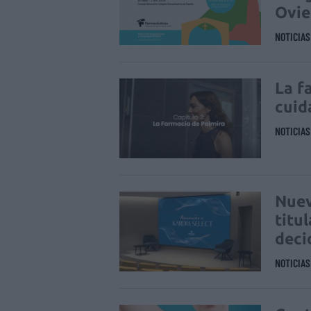
Ovi
NOTICIA
La f
cuid
NOTICIA
Nuev
titu
deci
NOTICIA