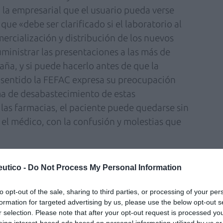
a la empresarial que el usuario pueda verse
que «debe ser clarificado si el laboratorio al
ercialización y distribución de los nuevos
ministrar las presentaciones a las más de
ña, y si puede hacerlo antes de que la
 sentido la FEFAC expresa su preocupación
a de desabastecimiento de estas
as farmacias, el paciente puede quedarse sin
 el médico, con la confusión y molestias que
utico -
Do Not Process My Personal Information
to opt-out of the sale, sharing to third parties, or processing of your per
formation for targeted advertising by us, please use the below opt-out s
 que a día de hoy «Sanidad no ha informado
r selection. Please note that after your opt-out request is processed y
presentación de dichos medicamentos», aunque
eing interest-based ads based on personal information utilized by us or