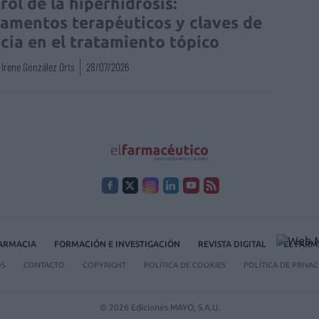
rol de la hiperhidrosis:
amentos terapéuticos y claves de
acia en el tratamiento tópico
Irene González Orts
28/07/2026
FARMACIA
FORMACIÓN E INVESTIGACIÓN
REVISTA DIGITAL
EL FARM
OS
CONTACTO
COPYRIGHT
POLÍTICA DE COOKIES
POLÍTICA DE PRIVA
© 2026 Ediciones MAYO, S.A.U.