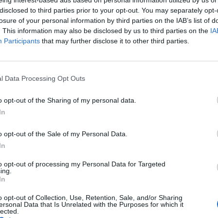
disclosed to third parties prior to your opt-out. You may separately opt-
nte prospecto y la información necesaria que
losure of your personal information by third parties on the IAB’s list of
on el fin de proteger la salud del paciente».
. This information may also be disclosed by us to third parties on the
IA
Participants
that may further disclose it to other third parties.
del proyecto y que está pendiente de
 el fraccionamiento de los envases por parte
a las dosis prescritas por el médico. En este
l Data Processing Opt Outs
pera que el buen desarrollo del proyecto
o opt-out of the Sharing of my personal data.
 esta tarea sin ocasionar un perjuicio sobre
In
vidar que la manipulación de los envases
las farmacias que jamás puede ir en
o opt-out of the Sale of my Personal Data.
icio sanitario que ofrecen».
In
to opt-out of processing my Personal Data for Targeted
ing.
fuente preferida de Google
In
ACTIVAR AHORA
ticias de actualidad.
o opt-out of Collection, Use, Retention, Sale, and/or Sharing
ersonal Data that Is Unrelated with the Purposes for which it
lected.