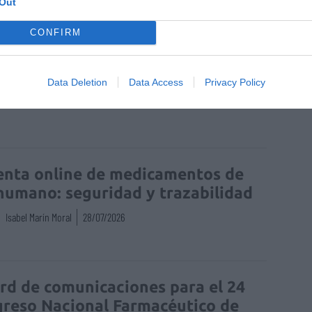
Out
CONFIRM
Data Deletion
Data Access
Privacy Policy
EFAC
enta online de medicamentos de
humano: seguridad y trazabilidad
Isabel Marín Moral
28/07/2026
rd de comunicaciones para el 24
reso Nacional Farmacéutico de