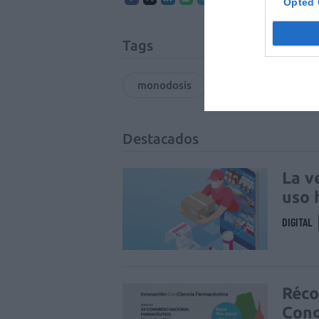
Opted 
Tags
monodosis
unidosis
F
Destacados
La v
uso 
DIGITAL
Réco
Cong